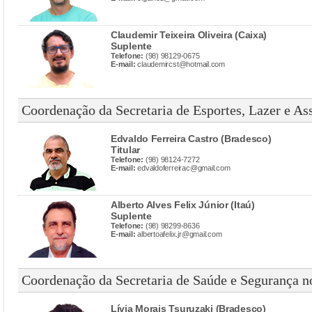
Claudemir Teixeira Oliveira (Caixa)
Suplente
Telefone:
(98) 98129-0675
E-mail:
claudemircst@hotmail.com
Coordenação da Secretaria de Esportes, Lazer e As
Edvaldo Ferreira Castro (Bradesco)
Titular
Telefone:
(98) 98124-7272
E-mail:
edvaldoferreirac@gmail.com
Alberto Alves Felix Júnior (Itaú)
Suplente
Telefone:
(98) 98299-8636
E-mail:
albertoafelix.jr@gmail.com
Coordenação da Secretaria de Saúde e Segurança n
Lívia Morais Tsuruzaki (Bradesco)