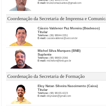
Telefone:
(98) 98413-3746
E-mail:
brunoromaosantos@gmail.com
Coordenação da Secretaria de Imprensa e Comunic
Cássio Valdenor Paz Moreira (Bradesco)
Titular
Telefone:
(99) 98844-3351
E-mail:
cassiovaldenor@uol.com.br
Michel Silva Marques (BNB)
Suplente
Telefone:
(98) 98800-2066
E-mail:
michelsm@bnb.gov.br
Coordenação da Secretaria de Formação
Eloy Natan Silveira Nascimento (Caixa)
Titular
Telefone:
(98) 98155-4223
E-mail:
eloynatan@gmail.com