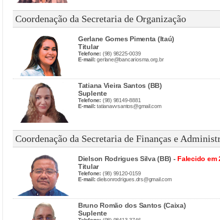
Coordenação da Secretaria de Organização
Gerlane Gomes Pimenta (Itaú)
Titular
Telefone:
(98) 98225-0039
E-mail:
gerlane@bancariosma.org.br
Tatiana Vieira Santos (BB)
Suplente
Telefone:
(98) 98149-8881
E-mail:
tatianavvsantos@gmail.com
Coordenação da Secretaria de Finanças e Administ
Dielson Rodrigues Silva (BB) -
Falecido em 
Titular
Telefone:
(98) 99120-0159
E-mail:
dielsonrodrigues.drs@gmail.com
Bruno Romão dos Santos (Caixa)
Suplente