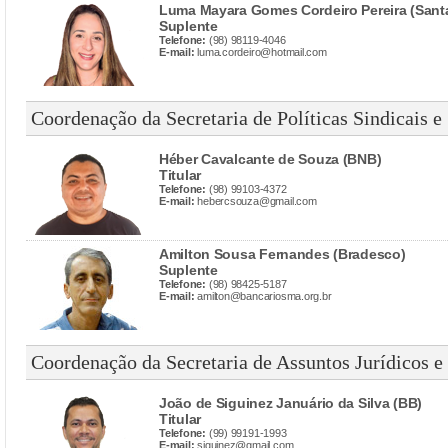
Luma Mayara Gomes Cordeiro Pereira (Sant
Suplente
Telefone:
(98) 98119-4046
E-mail:
luma.cordeiro@hotmail.com
Coordenação da Secretaria de Políticas Sindicais e
Héber Cavalcante de Souza (BNB)
Titular
Telefone:
(98) 99103-4372
E-mail:
hebercsouza@gmail.com
Amilton Sousa Fernandes (Bradesco)
Suplente
Telefone:
(98) 98425-5187
E-mail:
amilton@bancariosma.org.br
Coordenação da Secretaria de Assuntos Jurídicos e
João de Siguinez Januário da Silva (BB)
Titular
Telefone:
(99) 99191-1993
E-mail:
siguinez@gmail.com