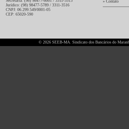
Secretaria: (98) 98477-8001 / 3311-3513
» Contato
Jurídico: (98) 98477-5789 / 3311-3516
CNPJ: 06.299.549/0001-05
CEP: 65020-590
©
2026 SEEB-MA. Sindicato dos Bancários do Maranhão