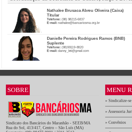
Nathalee Brusaca Abreu Oliveira (Caixa)
Titular
Telefone:
(98) 98215-6837
E-mail:
nathalee@bancariosma.org.br
Danielle Pereira Rodrigues Ramos (BNB)
Suplente
Telefone:
(98)99119-8820
E-mail:
danny_leti@gmail.com
SOBRE
MENU R
» Sindicalize-se
» Assessoria Jur
» Convênios
Sindicato dos Bancários do Maranhão - SEEB/MA
Rua do Sol, 413/417, Centro – São Luís (MA)