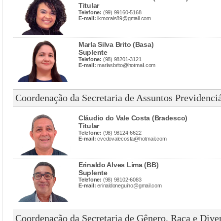
Titular
Telefone:
(99) 99160-5168
E-mail:
lkmorais89@gmail.com
Marla Silva Brito (Basa)
Suplente
Telefone:
(98) 98201-3121
E-mail:
marlasbrito@hotmail.com
Coordenação da Secretaria de Assuntos Previdenciá
Cláudio do Vale Costa (Bradesco)
Titular
Telefone:
(98) 98124-6622
E-mail:
cvcdovalecosta@hotmail.com
Erinaldo Alves Lima (BB)
Suplente
Telefone:
(98) 98102-6083
E-mail:
erinaldoneguino@gmail.com
Coordenação da Secretaria de Gênero, Raça e Dive