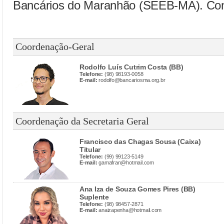
Bancários do Maranhão (SEEB-MA). Conf
Coordenação-Geral
Rodolfo Luís Cutrim Costa (BB)
Telefone:
(98) 98193-0058
E-mail:
rodolfo@bancariosma.org.br
Coordenação da Secretaria Geral
Francisco das Chagas Sousa (Caixa)
Titular
Telefone:
(99) 99123-5149
E-mail:
gamafran@hotmail.com
Ana Iza de Souza Gomes Pires (BB)
Suplente
Telefone:
(98) 98457-2871
E-mail:
anaizapenha@hotmail.com