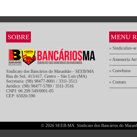
SOBRE
MENU R
» Sindicalize-se
» Assessoria Jur
» Convênios
Sindicato dos Bancários do Maranhão - SEEB/MA
Rua do Sol, 413/417, Centro – São Luís (MA)
Secretaria: (98) 98477-8001 / 3311-3513
» Contato
Jurídico: (98) 98477-5789 / 3311-3516
CNPJ: 06.299.549/0001-05
CEP: 65020-590
©
2026 SEEB-MA. Sindicato dos Bancários do Maranhão