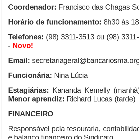
Coordenador:
Francisco das Chagas S
Horário de funcionamento:
8h30 às 18h
Telefones:
(98) 3311-3513 ou (98) 3311
-
Novo!
Email:
secretariageral@bancariosma.org
Funcionária:
Nina Lúcia
Estagiárias:
Kananda Kemelly (manhã) 
Menor aprendiz:
Richard Lucas (tarde)
FINANCEIRO
Responsável pela tesouraria, contabilida
e balanço financeiro do Sindicato.