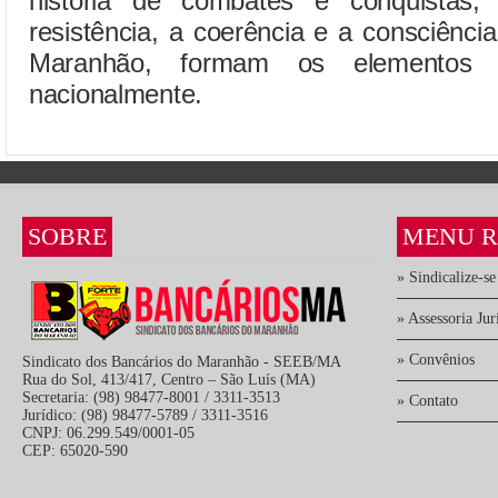
história de combates e conquistas
resistência, a coerência e a consciência
Maranhão, formam os elementos d
nacionalmente.
SOBRE
MENU R
» Sindicalize-se
» Assessoria Jur
» Convênios
Sindicato dos Bancários do Maranhão - SEEB/MA
Rua do Sol, 413/417, Centro – São Luís (MA)
Secretaria: (98) 98477-8001 / 3311-3513
» Contato
Jurídico: (98) 98477-5789 / 3311-3516
CNPJ: 06.299.549/0001-05
CEP: 65020-590