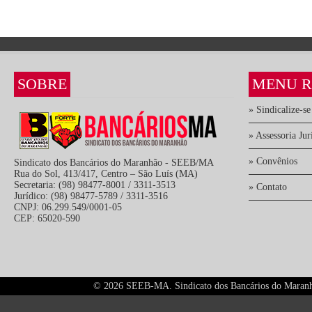
SOBRE
MENU R
» Sindicalize-se
» Assessoria Jur
» Convênios
Sindicato dos Bancários do Maranhão - SEEB/MA
Rua do Sol, 413/417, Centro – São Luís (MA)
Secretaria: (98) 98477-8001 / 3311-3513
» Contato
Jurídico: (98) 98477-5789 / 3311-3516
CNPJ: 06.299.549/0001-05
CEP: 65020-590
©
2026 SEEB-MA. Sindicato dos Bancários do Maranhão