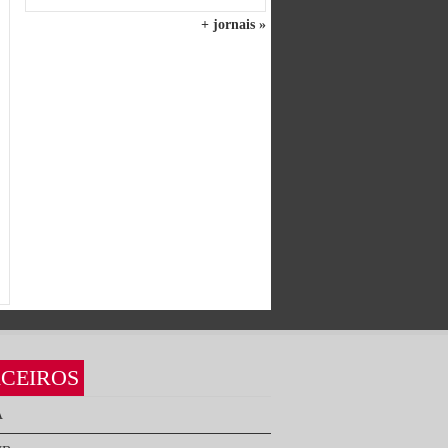
+ jornais »
CEIROS
A