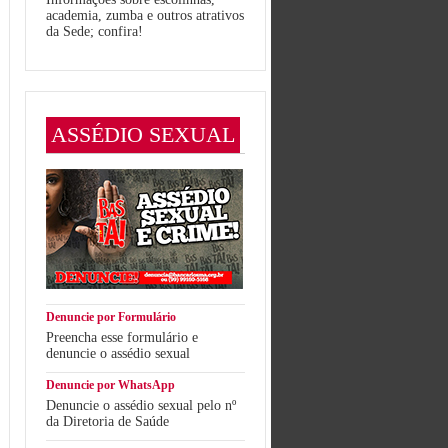
academia, zumba e outros atrativos
da Sede; confira!
ASSÉDIO SEXUAL
Denuncie por Formulário
Preencha esse formulário e
denuncie o assédio sexual
Denuncie por WhatsApp
Denuncie o assédio sexual pelo nº
da Diretoria de Saúde