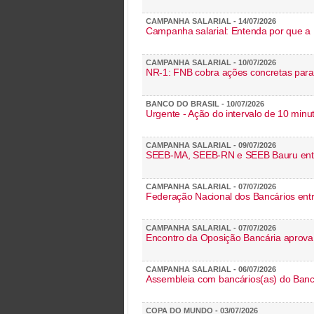
CAMPANHA SALARIAL - 14/07/2026
Campanha salarial: Entenda por que a 
CAMPANHA SALARIAL - 10/07/2026
NR-1: FNB cobra ações concretas para
BANCO DO BRASIL - 10/07/2026
Urgente - Ação do intervalo de 10 min
CAMPANHA SALARIAL - 09/07/2026
SEEB-MA, SEEB-RN e SEEB Bauru entre
CAMPANHA SALARIAL - 07/07/2026
Federação Nacional dos Bancários ent
CAMPANHA SALARIAL - 07/07/2026
Encontro da Oposição Bancária aprova 
CAMPANHA SALARIAL - 06/07/2026
Assembleia com bancários(as) do Banco 
COPA DO MUNDO - 03/07/2026