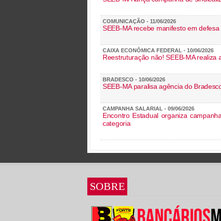
COMUNICAÇÃO - 11/06/2026
SEEB-MA recebe manifesto em defesa 
CAIXA ECONÔMICA FEDERAL - 10/06/2026
Reestruturação não! SEEB-MA realiza 
BRADESCO - 10/06/2026
SEEB-MA paralisa agência do Bradesco 
CAMPANHA SALARIAL - 09/06/2026
Encontro Estadual organiza campanha s
categoria
SOBRE