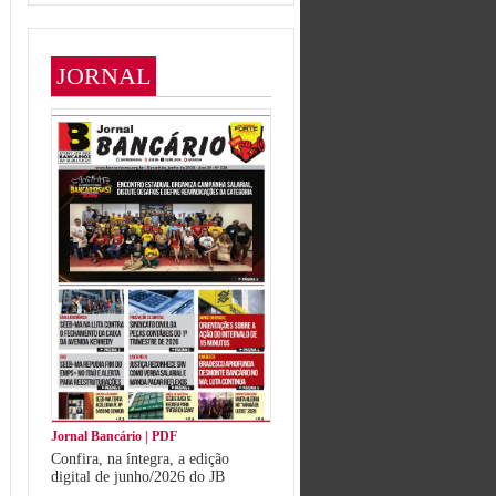
JORNAL
Jornal Bancário | PDF
Confira, na íntegra, a edição
digital de junho/2026 do JB