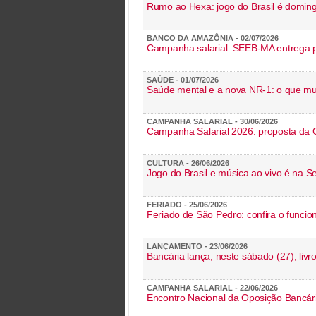
Rumo ao Hexa: jogo do Brasil é domin
BANCO DA AMAZÔNIA - 02/07/2026
Campanha salarial: SEEB-MA entrega p
SAÚDE - 01/07/2026
Saúde mental e a nova NR-1: o que m
CAMPANHA SALARIAL - 30/06/2026
Campanha Salarial 2026: proposta da 
CULTURA - 26/06/2026
Jogo do Brasil e música ao vivo é na S
FERIADO - 25/06/2026
Feriado de São Pedro: confira o func
LANÇAMENTO - 23/06/2026
Bancária lança, neste sábado (27), liv
CAMPANHA SALARIAL - 22/06/2026
Encontro Nacional da Oposição Bancária 