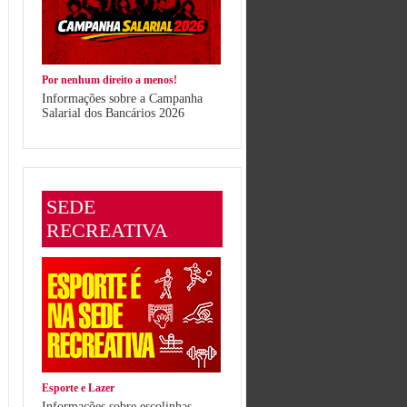
Por nenhum direito a menos!
Informações sobre a Campanha
Salarial dos Bancários 2026
SEDE
RECREATIVA
Esporte e Lazer
Informações sobre escolinhas,