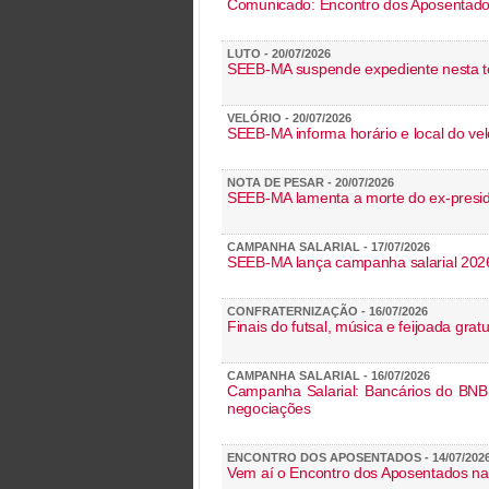
Comunicado: Encontro dos Aposentado
LUTO - 20/07/2026
SEEB-MA suspende expediente nesta te
VELÓRIO - 20/07/2026
SEEB-MA informa horário e local do vel
NOTA DE PESAR - 20/07/2026
SEEB-MA lamenta a morte do ex-presid
CAMPANHA SALARIAL - 17/07/2026
SEEB-MA lança campanha salarial 2026
CONFRATERNIZAÇÃO - 16/07/2026
Finais do futsal, música e feijoada grat
CAMPANHA SALARIAL - 16/07/2026
Campanha Salarial: Bancários do BNB 
negociações
ENCONTRO DOS APOSENTADOS - 14/07/202
Vem aí o Encontro dos Aposentados na 