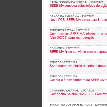
CAIXA ECONÔMICA FEDERAL - 30/07/2026
SEEB-MA convoca substituídos de ação
BANCO DA AMAZÔNIA - 30/07/2026
Novo PCS: SEEB-MA alerta para impact
SEDE RECREATIVA - 29/07/2026
Comunicado: SEEB-MA informa que os 
feira (03/08) para manutenção
CONVÊNIO - 27/07/2026
SEEB-MA firma convênio com o espaç
FERIADO - 27/07/2026
Sede recreativa abrirá no feriado desta 
FERIADO - 27/07/2026
Confira o funcionamento do SEEB-MA e 
CAMPANHA SALARIAL - 24/07/2026
Campanha Salarial 2026: SEEB-MA mobil
ENCONTRO DOS APOSENTADOS - 21/07/202