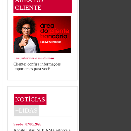
CLIENTE
Leis, informes e muito mais
Cliente: confira informações
importantes para você
NOTÍCIAS
+LIDAS
Saúde | 07/08/2026
Agosto Lilás: SEEB-MA reforça a