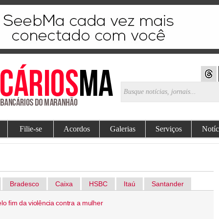
Filie-se
Acordos
Galerias
Serviços
Notíc
Bradesco
Caixa
HSBC
Itaú
Santander
lo fim da violência contra a mulher