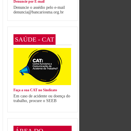
Denuncie por E-mail
Denuncie o assédio pelo e-mail
denuncia@bancariosma.org.br
SAÚDE - CAT
Faça a sua CAT no Sindicato
Em caso de acidente ou doença do
trabalho, procure o SEEB
ÁREA DO