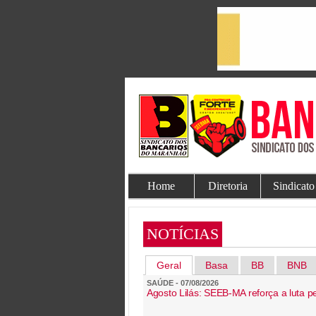
Home
Diretoria
Sindicato
NOTÍCIAS
Geral
Basa
BB
BNB
SAÚDE - 07/08/2026
Agosto Lilás: SEEB-MA reforça a luta pe