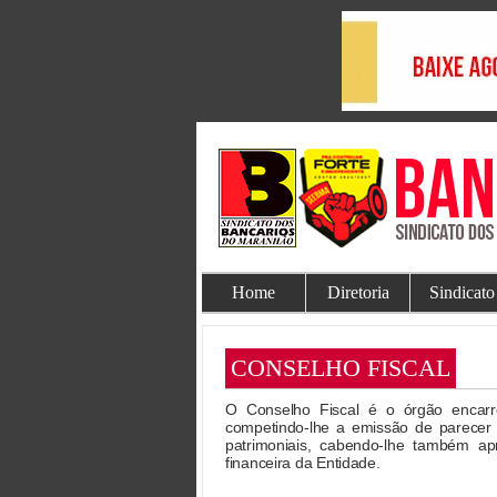
Home
Diretoria
Sindicato
CONSELHO FISCAL
O Conselho Fiscal é o órgão encarreg
competindo-lhe a emissão de parecer 
patrimoniais, cabendo-lhe também a
financeira da Entidade.