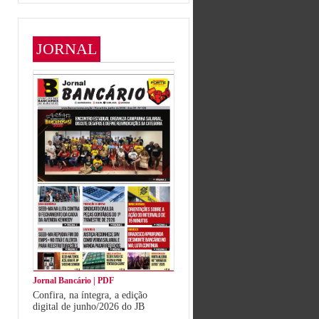
JORNAL
Jornal Bancário | PDF
Confira, na íntegra, a edição
digital de junho/2026 do JB