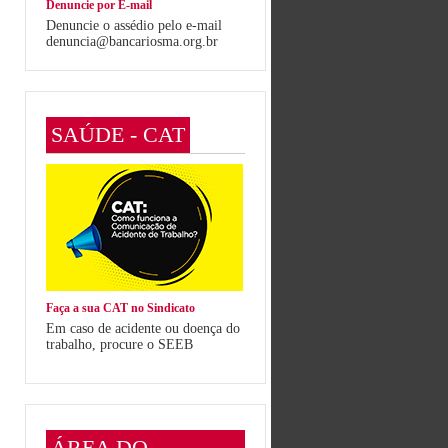
Denuncie por E-mail
Denuncie o assédio pelo e-mail
denuncia@bancariosma.org.br
SAÚDE - CAT
Faça a sua CAT no Sindicato
Em caso de acidente ou doença do
trabalho, procure o SEEB
ÁREA DO