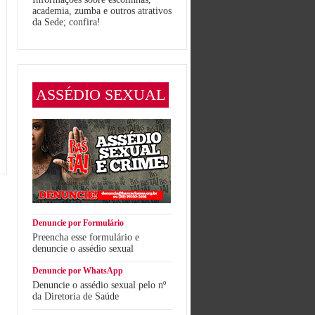
academia, zumba e outros atrativos
da Sede; confira!
ASSÉDIO SEXUAL
Denuncie por Formulário
Preencha esse formulário e
denuncie o assédio sexual
Denuncie por WhatsApp
Denuncie o assédio sexual pelo nº
da Diretoria de Saúde