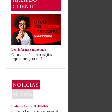
CLIENTE
Leis, informes e muito mais
Cliente: confira informações
importantes para você
NOTÍCIAS
+LIDAS
Clube da leitura | 05/08/2026
Clube da Leitura: edição especial