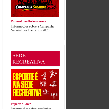
Por nenhum direito a menos!
Informações sobre a Campanha
Salarial dos Bancários 2026
SEDE
RECREATIVA
Esporte e Lazer
Informações sobre escolinhas,