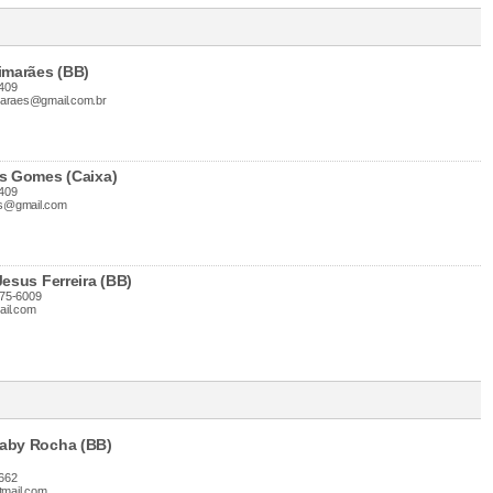
imarães (BB)
409
maraes@gmail.com.br
es Gomes (Caixa)
409
es@gmail.com
Jesus Ferreira (BB)
175-6009
ail.com
aby Rocha (BB)
662
mail.com