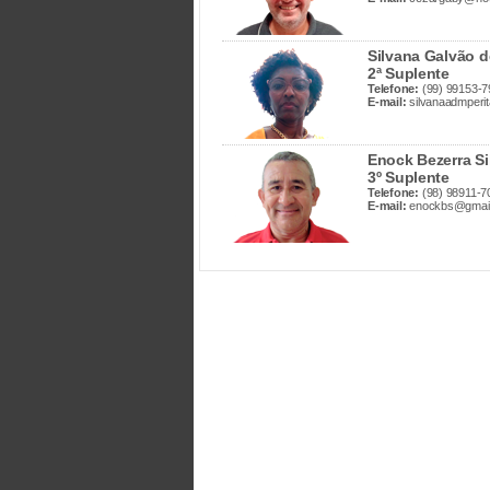
Silvana Galvão de
2ª Suplente
Telefone:
(99) 99153-7
E-mail:
silvanaadmperi
Enock Bezerra Si
3º Suplente
Telefone:
(98) 98911-7
E-mail:
enockbs@gmai