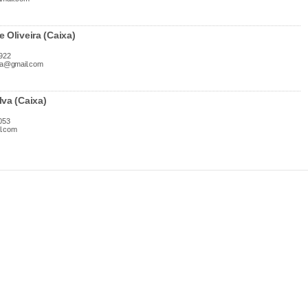
 Oliveira (Caixa)
922
ta@gmail.com
lva (Caixa)
053
l.com