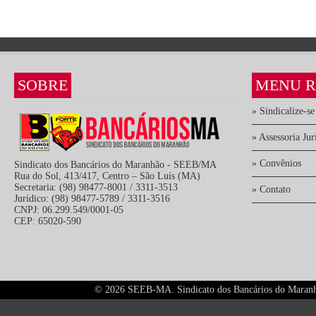
SOBRE
MENU R
» Sindicalize-se
» Assessoria Jur
» Convênios
Sindicato dos Bancários do Maranhão - SEEB/MA
Rua do Sol, 413/417, Centro – São Luís (MA)
Secretaria: (98) 98477-8001 / 3311-3513
» Contato
Jurídico: (98) 98477-5789 / 3311-3516
CNPJ: 06.299.549/0001-05
CEP: 65020-590
©
2026 SEEB-MA. Sindicato dos Bancários do Maranhão