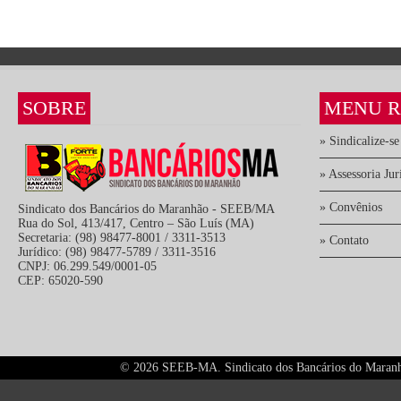
SOBRE
MENU R
» Sindicalize-se
» Assessoria Jur
» Convênios
Sindicato dos Bancários do Maranhão - SEEB/MA
Rua do Sol, 413/417, Centro – São Luís (MA)
Secretaria: (98) 98477-8001 / 3311-3513
» Contato
Jurídico: (98) 98477-5789 / 3311-3516
CNPJ: 06.299.549/0001-05
CEP: 65020-590
©
2026 SEEB-MA. Sindicato dos Bancários do Maranhão