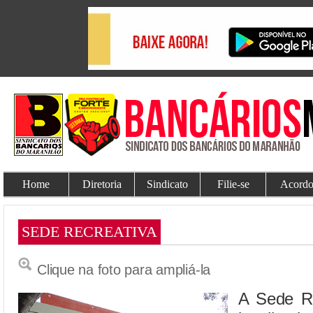
Home
Diretoria
Sindicato
Filie-se
Acordo
SEDE RECREATIVA
Clique na foto para ampliá-la
A Sede Re