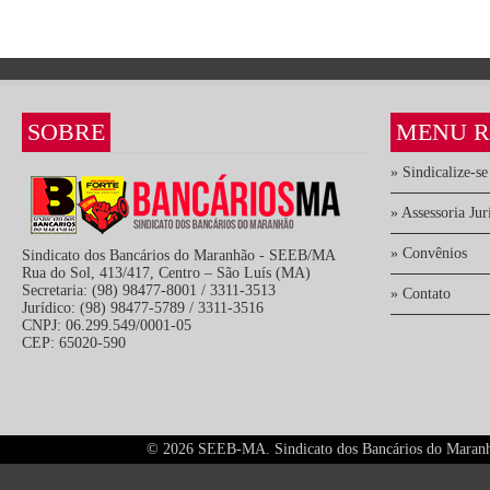
SOBRE
MENU R
» Sindicalize-se
» Assessoria Jur
» Convênios
Sindicato dos Bancários do Maranhão - SEEB/MA
Rua do Sol, 413/417, Centro – São Luís (MA)
Secretaria: (98) 98477-8001 / 3311-3513
» Contato
Jurídico: (98) 98477-5789 / 3311-3516
CNPJ: 06.299.549/0001-05
CEP: 65020-590
©
2026 SEEB-MA. Sindicato dos Bancários do Maranhão