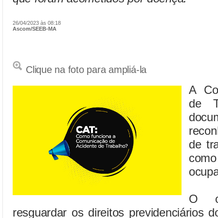
26/04/2023 às 08:18
Ascom/SEEB-MA
Clique na foto para ampliá-la
A Co
de T
docu
recon
de tr
co
ocupa
O o
resguardar os direitos previdenciários