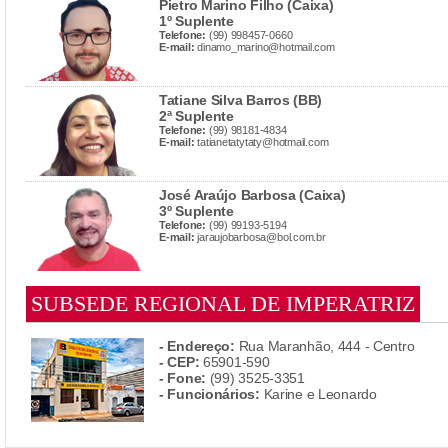
Pietro Marino Filho (Caixa)
1º Suplente
Telefone:
(99) 998457-0660
E-mail:
dinamo_marino@hotmail.com
Tatiane Silva Barros (BB)
2ª Suplente
Telefone:
(99) 98181-4834
E-mail:
tatianetatytaty@hotmail.com
José Araújo Barbosa (Caixa)
3º Suplente
Telefone:
(99) 99193-5194
E-mail:
jaraujobarbosa@bol.com.br
SUBSEDE REGIONAL DE IMPERATRIZ
- Endereço:
Rua Maranhão, 444 - Centro
- CEP:
65901-590
- Fone:
(99) 3525-3351
- Funcionários:
Karine e Leonardo