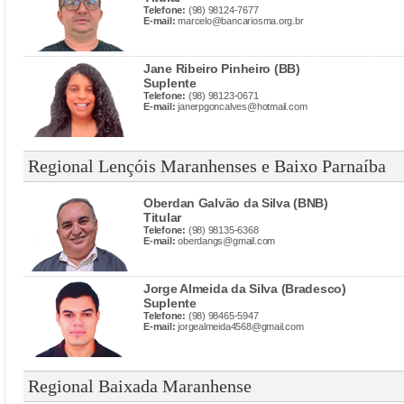
Telefone:
(98) 98124-7677
E-mail:
marcelo@bancariosma.org.br
Jane Ribeiro Pinheiro (BB)
Suplente
Telefone:
(98) 98123-0671
E-mail:
janerpgoncalves@hotmail.com
Regional Lençóis Maranhenses e Baixo Parnaíba
Oberdan Galvão da Silva (BNB)
Titular
Telefone:
(98) 98135-6368
E-mail:
oberdangs@gmail.com
Jorge Almeida da Silva (Bradesco)
Suplente
Telefone:
(98) 98465-5947
E-mail:
jorgealmeida4568@gmail.com
Regional Baixada Maranhense