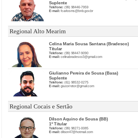
Suplente
Telefone:
(99) 98446-7959
E-mail:
fcarlosms@bnb.gov.br
Regional Alto Mearim
Celina Maria Sousa Santana (Bradesco)
Titular
Telefone:
(99) 98447-9090
E-mail:
celinabradesco3@gmail.com
Giulianno Pereira de Sousa (Basa)
Suplente
Telefone:
(61) 98532-0275
E-mail:
giucorretor@gmail.com
Regional Cocais e Sertão
Dilson Aquino de Sousa (BB)
1º Titular
Telefone:
(99) 98271-0085
E-mail:
dilson47@hotmail.com