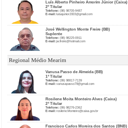
Luís Alberto Pinheiro Amorim Júnior (Caixa)
2º Titular
Telefone:
(98) 98705-9487
E-mail:
luisajunior2003@gmail.com
José Wellington Monte Freire (BB)
Suplente
Telefone:
(98) 98225-0911
E-mail:
jw.freire@hotmail.com
Regional Médio Mearim
Vanusa Passo de Almeida (BB)
1ª Titular
Telefone:
(99) 98817-7139
E-mail:
vanusapasso78@gmail.com
Rosilene Moita Monteiro Alves (Caixa)
2ª Titular
Telefone:
(99) 98276-2362
E-mail:
rosilene.Monteiro@caixa.gov.br
Francisco Carlos Moreira dos Santos (BNB)