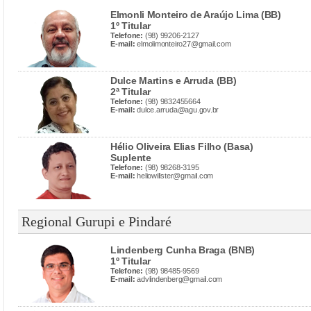
Elmonli Monteiro de Araújo Lima (BB)
1º Titular
Telefone:
(98) 99206-2127
E-mail:
elmolimonteiro27@gmail.com
Dulce Martins e Arruda (BB)
2ª Titular
Telefone:
(98) 9832455664
E-mail:
dulce.arruda@agu.gov.br
Hélio Oliveira Elias Filho (Basa)
Suplente
Telefone:
(98) 98268-3195
E-mail:
heliowillster@gmail.com
Regional Gurupi e Pindaré
Lindenberg Cunha Braga (BNB)
1º Titular
Telefone:
(98) 98485-9569
E-mail:
advlindenberg@gmail.com