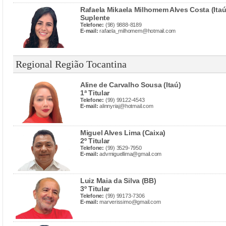
Rafaela Mikaela Milhomem Alves Costa (Itaú
Suplente
Telefone:
(98) 9888-8189
E-mail:
rafaela_milhomem@hotmail.com
Regional Região Tocantina
Aline de Carvalho Sousa (Itaú)
1ª Titular
Telefone:
(99) 99122-4543
E-mail:
alinnyriaj@hotmail.com
Miguel Alves Lima (Caixa)
2º Titular
Telefone:
(99) 3529-7950
E-mail:
advmiguellima@gmail.com
Luiz Maia da Silva (BB)
3º Titular
Telefone:
(99) 99173-7306
E-mail:
marverissimo@gmail.com