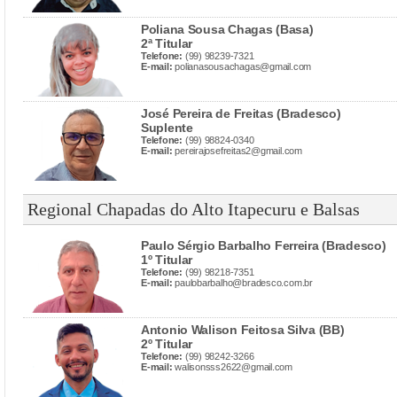
Poliana Sousa Chagas (Basa)
2ª Titular
Telefone:
(99) 98239-7321
E-mail:
polianasousachagas@gmail.com
José Pereira de Freitas (Bradesco)
Suplente
Telefone:
(99) 98824-0340
E-mail:
pereirajosefreitas2@gmail.com
Regional Chapadas do Alto Itapecuru e Balsas
Paulo Sérgio Barbalho Ferreira (Bradesco)
1º Titular
Telefone:
(99) 98218-7351
E-mail:
paulobarbalho@bradesco.com.br
Antonio Walison Feitosa Silva (BB)
2º Titular
Telefone:
(99) 98242-3266
E-mail:
walisonsss2622@gmail.com