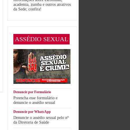
academia, zumba e outros atrativos
da Sede; confira!
ASSÉDIO SEXUAL
Denuncie por Formulário
Preencha esse formulário e
denuncie o assédio sexual
Denuncie por WhatsApp
Denuncie o assédio sexual pelo nº
da Diretoria de Saúde