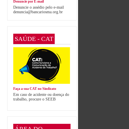
Denuncie por E-mail
Denuncie o assédio pelo e-mail
denuncia@bancariosma.org.br
SAÚDE - CAT
Faça a sua CAT no Sindicato
Em caso de acidente ou doença do
trabalho, procure o SEEB
ÁREA DO