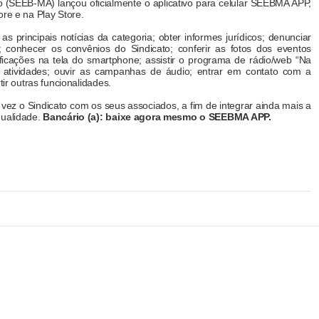
 (SEEB-MA) lançou oficialmente o aplicativo para celular SEEBMA APP,
ore e na Play Store.
 principais notícias da categoria; obter informes jurídicos; denunciar
o; conhecer os convênios do Sindicato; conferir as fotos dos eventos
ficações na tela do smartphone; assistir o programa de rádio/web “Na
 atividades; ouvir as campanhas de áudio; entrar em contato com a
tir outras funcionalidades.
a vez o Sindicato com os seus associados, a fim de integrar ainda mais a
qualidade.
Bancário (a): baixe agora mesmo o SEEBMA APP.