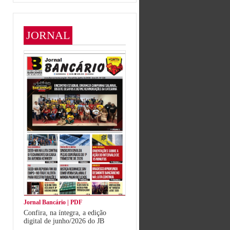
JORNAL
Jornal Bancário | PDF
Confira, na íntegra, a edição
digital de junho/2026 do JB