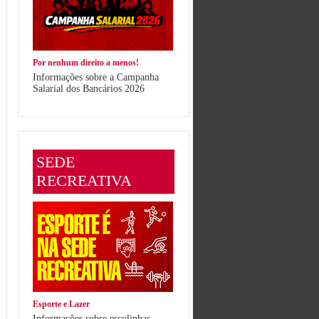
Por nenhum direito a menos!
Informações sobre a Campanha
Salarial dos Bancários 2026
SEDE
RECREATIVA
Esporte e Lazer
Informações sobre escolinhas,