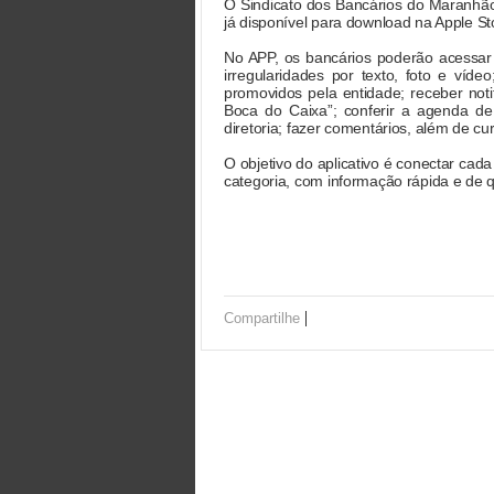
O Sindicato dos Bancários do Maranhão
já disponível para download na Apple St
No APP, os bancários poderão acessar as
irregularidades por texto, foto e víde
promovidos pela entidade; receber noti
Boca do Caixa”; conferir a agenda de
diretoria; fazer comentários, além de cur
O objetivo do aplicativo é conectar cad
categoria, com informação rápida e de 
|
Compartilhe