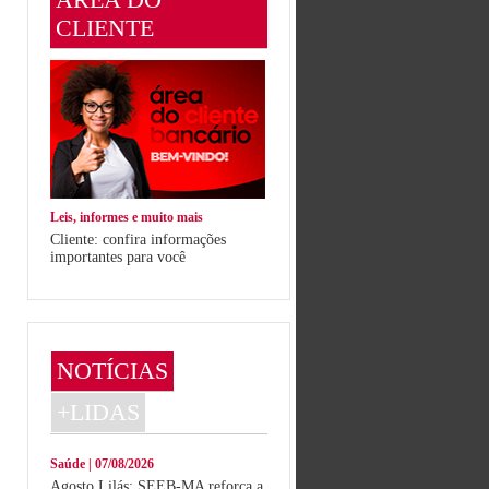
CLIENTE
Leis, informes e muito mais
Cliente: confira informações
importantes para você
NOTÍCIAS
+LIDAS
Saúde | 07/08/2026
Agosto Lilás: SEEB-MA reforça a