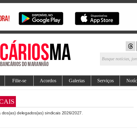
Filie-se
Acordos
Galerias
Serviços
Notíc
CAIS
a dos(as) delegados(as) sindicais 2026/2027.