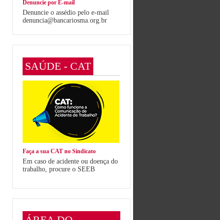
Denuncie por E-mail
Denuncie o assédio pelo e-mail
denuncia@bancariosma.org.br
SAÚDE - CAT
Faça a sua CAT no Sindicato
Em caso de acidente ou doença do
trabalho, procure o SEEB
ÁREA DO