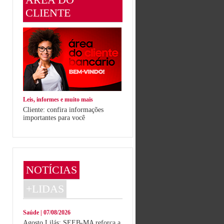
CLIENTE
Leis, informes e muito mais
Cliente: confira informações
importantes para você
NOTÍCIAS
+LIDAS
Saúde | 07/08/2026
Agosto Lilás: SEEB-MA reforça a