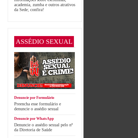
academia, zumba e outros atrativos
da Sede; confira!
ASSÉDIO SEXUAL
Denuncie por Formulário
Preencha esse formulário e
denuncie o assédio sexual
Denuncie por WhatsApp
Denuncie o assédio sexual pelo nº
da Diretoria de Saúde