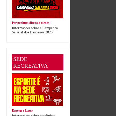
Por nenhum direito a menos!
Informações sobre a Campanha
Salarial dos Bancários 2026
SEDE
RECREATIVA
Esporte e Lazer
Informações sobre escolinhas,