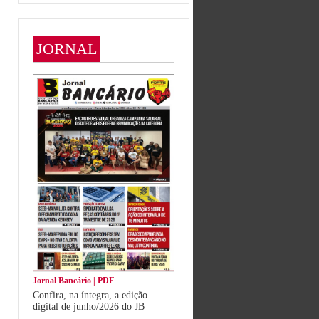
JORNAL
Jornal Bancário | PDF
Confira, na íntegra, a edição
digital de junho/2026 do JB