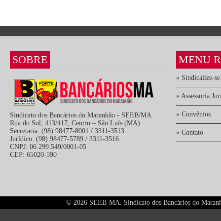
SOBRE
MENU R
» Sindicalize-se
» Assessoria Jur
» Convênios
Sindicato dos Bancários do Maranhão - SEEB/MA
Rua do Sol, 413/417, Centro – São Luís (MA)
Secretaria: (98) 98477-8001 / 3311-3513
» Contato
Jurídico: (98) 98477-5789 / 3311-3516
CNPJ: 06.299.549/0001-05
CEP: 65020-590
©
2026 SEEB-MA. Sindicato dos Bancários do Maranhão