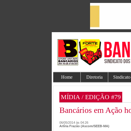
Home
Diretoria
Sindicato
MÍDIA / EDIÇÃO #79
Bancários em Ação ho
06/05/2014 às 04:26
Arlíria Frazão (Ascom/SEEB-MA)