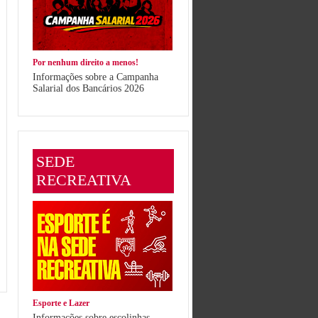
Por nenhum direito a menos!
Informações sobre a Campanha
Salarial dos Bancários 2026
SEDE
RECREATIVA
Esporte e Lazer
Informações sobre escolinhas,