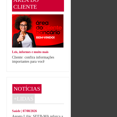
CLIENTE
Leis, informes e muito mais
Cliente: confira informações
importantes para você
NOTÍCIAS
+LIDAS
Saúde | 07/08/2026
Agosto Lilás: SEEB-MA reforça a