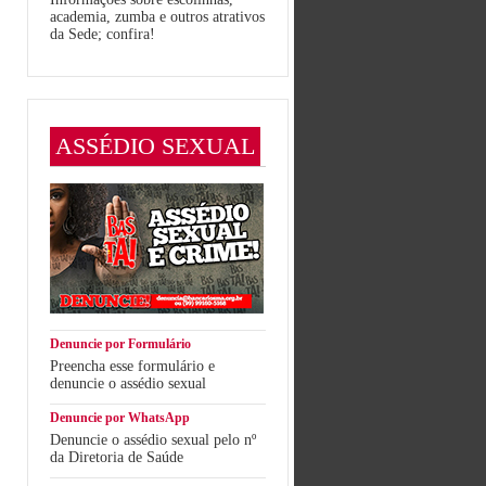
academia, zumba e outros atrativos
da Sede; confira!
ASSÉDIO SEXUAL
Denuncie por Formulário
Preencha esse formulário e
denuncie o assédio sexual
Denuncie por WhatsApp
Denuncie o assédio sexual pelo nº
da Diretoria de Saúde