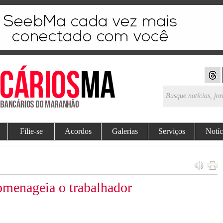
Filie-se
Acordos
Galerias
Serviços
Notíc
menageia o trabalhador