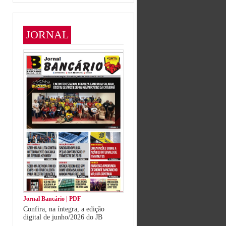
JORNAL
Jornal Bancário | PDF
Confira, na íntegra, a edição
digital de junho/2026 do JB