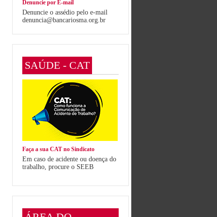
Denuncie por E-mail
Denuncie o assédio pelo e-mail
denuncia@bancariosma.org.br
SAÚDE - CAT
Faça a sua CAT no Sindicato
Em caso de acidente ou doença do
trabalho, procure o SEEB
ÁREA DO