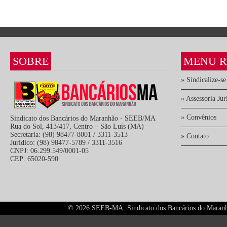
SOBRE
MENU R
» Sindicalize-se
» Assessoria Jur
» Convênios
Sindicato dos Bancários do Maranhão - SEEB/MA
Rua do Sol, 413/417, Centro – São Luís (MA)
Secretaria: (98) 98477-8001 / 3311-3513
» Contato
Jurídico: (98) 98477-5789 / 3311-3516
CNPJ: 06.299.549/0001-05
CEP: 65020-590
©
2026 SEEB-MA. Sindicato dos Bancários do Maranhão