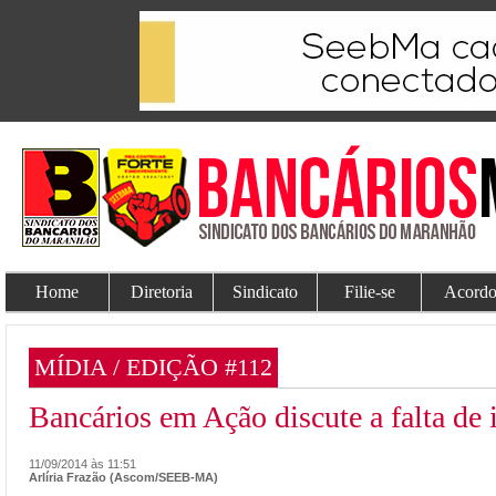
Home
Diretoria
Sindicato
Filie-se
Acordo
MÍDIA / EDIÇÃO #112
Bancários em Ação discute a falta de
11/09/2014 às 11:51
Arlíria Frazão (Ascom/SEEB-MA)