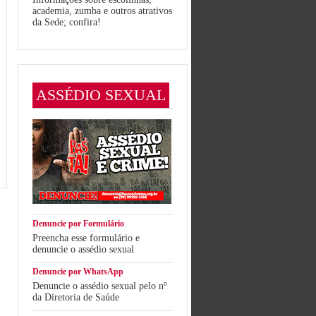
academia, zumba e outros atrativos
da Sede; confira!
ASSÉDIO SEXUAL
Denuncie por Formulário
Preencha esse formulário e
denuncie o assédio sexual
Denuncie por WhatsApp
Denuncie o assédio sexual pelo nº
da Diretoria de Saúde