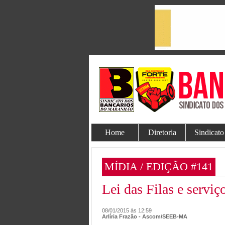
Home
Diretoria
Sindicato
MÍDIA / EDIÇÃO #141
Lei das Filas e serviç
08/01/2015 às 12:59
Arlíria Frazão - Ascom/SEEB-MA