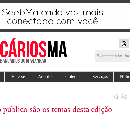
Filie-se
Acordos
Galerias
Serviços
Notíc
o público são os temas desta edição