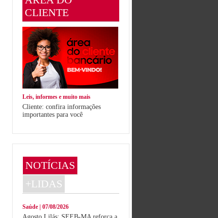
CLIENTE
Leis, informes e muito mais
Cliente: confira informações
importantes para você
NOTÍCIAS
+LIDAS
Saúde | 07/08/2026
Agosto Lilás: SEEB-MA reforça a