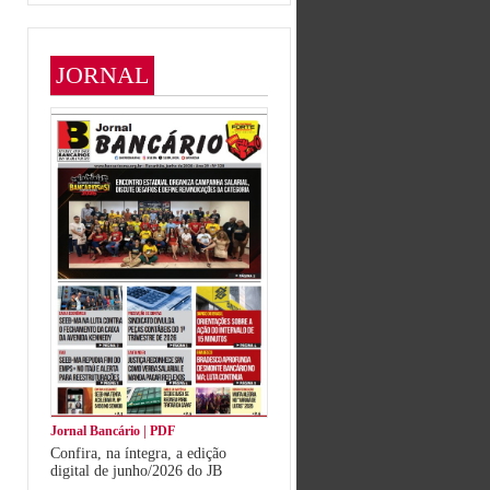
JORNAL
Jornal Bancário | PDF
Confira, na íntegra, a edição
digital de junho/2026 do JB