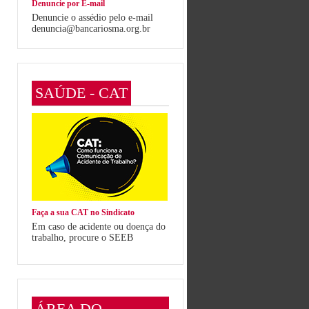
Denuncie por E-mail
Denuncie o assédio pelo e-mail
denuncia@bancariosma.org.br
SAÚDE - CAT
Faça a sua CAT no Sindicato
Em caso de acidente ou doença do
trabalho, procure o SEEB
ÁREA DO