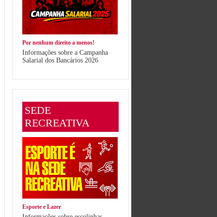
Por nenhum direito a menos!
Informações sobre a Campanha
Salarial dos Bancários 2026
SEDE
RECREATIVA
Esporte e Lazer
Informações sobre escolinhas,