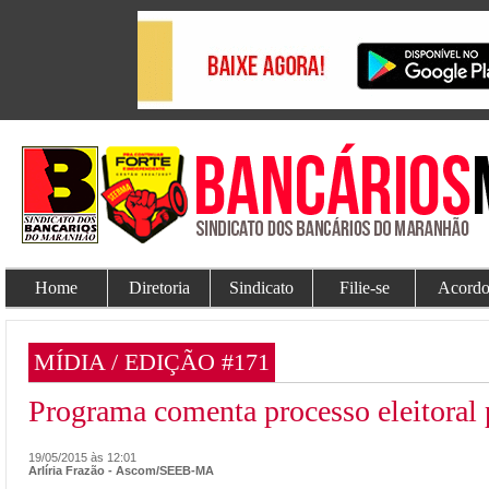
Home
Diretoria
Sindicato
Filie-se
Acordo
MÍDIA / EDIÇÃO #171
Programa comenta processo eleitora
19/05/2015 às 12:01
Arlíria Frazão - Ascom/SEEB-MA