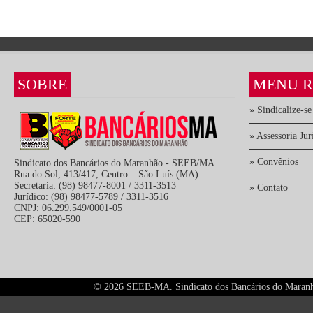
SOBRE
MENU R
» Sindicalize-se
» Assessoria Jur
» Convênios
Sindicato dos Bancários do Maranhão - SEEB/MA
Rua do Sol, 413/417, Centro – São Luís (MA)
Secretaria: (98) 98477-8001 / 3311-3513
» Contato
Jurídico: (98) 98477-5789 / 3311-3516
CNPJ: 06.299.549/0001-05
CEP: 65020-590
©
2026 SEEB-MA. Sindicato dos Bancários do Maranhão