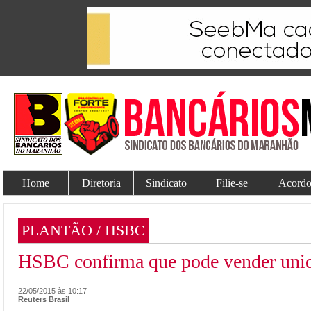
Home
Diretoria
Sindicato
Filie-se
Acordo
PLANTÃO / HSBC
HSBC confirma que pode vender unida
22/05/2015 às 10:17
Reuters Brasil