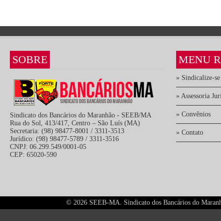
SOBRE
MENU R
» Sindicalize-se
» Assessoria Jur
» Convênios
Sindicato dos Bancários do Maranhão - SEEB/MA
Rua do Sol, 413/417, Centro – São Luís (MA)
Secretaria: (98) 98477-8001 / 3311-3513
» Contato
Jurídico: (98) 98477-5789 / 3311-3516
CNPJ: 06.299.549/0001-05
CEP: 65020-590
©
2026 SEEB-MA. Sindicato dos Bancários do Maranhão