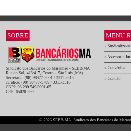
SOBRE
MENU R
» Sindicalize-se
» Assessoria Jur
» Convênios
Sindicato dos Bancários do Maranhão - SEEB/MA
Rua do Sol, 413/417, Centro – São Luís (MA)
Secretaria: (98) 98477-8001 / 3311-3513
» Contato
Jurídico: (98) 98477-5789 / 3311-3516
CNPJ: 06.299.549/0001-05
CEP: 65020-590
©
2026 SEEB-MA. Sindicato dos Bancários do Maranhão