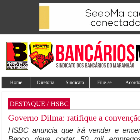
Home
Diretoria
Sindicato
Filie-se
Acordo
DESTAQUE / HSBC
Governo Dilma: ratifique a convençã
HSBC anuncia que irá vender e encerra
Banco deve cortar 50 mil emprego