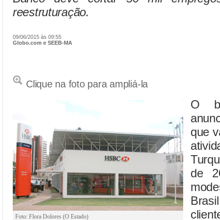
reestruturação.
09/06/2015 às 09:55
Globo.com e SEEB-MA
Clique na foto para ampliá-la
O ba
anunc
que v
ativ
Turq
de 2
mode
Brasi
client
Foto: Flora Dolores (O Estado)