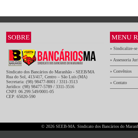
SOBRE
MENU R
» Sindicalize-se
» Assessoria Jur
» Convênios
Sindicato dos Bancários do Maranhão - SEEB/MA
Rua do Sol, 413/417, Centro – São Luís (MA)
Secretaria: (98) 98477-8001 / 3311-3513
» Contato
Jurídico: (98) 98477-5789 / 3311-3516
CNPJ: 06.299.549/0001-05
CEP: 65020-590
©
2026 SEEB-MA. Sindicato dos Bancários do Maranhão