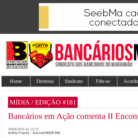
Home
Diretoria
Sindicato
Filie-se
Acordo
MÍDIA / EDIÇÃO #181
Bancários em Ação comenta II Encont
30/06/2015 às 12:13
Arlíria Frazão - Ascom/SEEB-MA