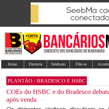
Home
Diretoria
Sindicato
Filie-se
Acordo
PLANTÃO / BRADESCO E HSBC
COEs do HSBC e do Bradesco debate
após venda