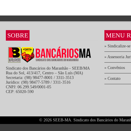
SOBRE
MENU R
» Sindicalize-se
» Assessoria Jur
» Convênios
Sindicato dos Bancários do Maranhão - SEEB/MA
Rua do Sol, 413/417, Centro – São Luís (MA)
Secretaria: (98) 98477-8001 / 3311-3513
» Contato
Jurídico: (98) 98477-5789 / 3311-3516
CNPJ: 06.299.549/0001-05
CEP: 65020-590
©
2026 SEEB-MA. Sindicato dos Bancários do Maranhão