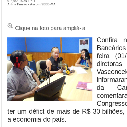
01/09/2015 às 12:11
Arlíria Frazão - Ascom/SEEB-MA
Clique na foto para ampliá-la
Confira 
Bancário
feira (01
diretor
Vasconce
informara
da Cam
comentara
Congresso
ter um défict de mais de R$ 30 bilhões
a economia do país.