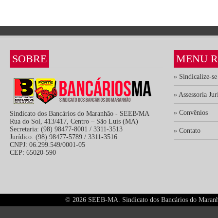
SOBRE
MENU R
» Sindicalize-se
» Assessoria Jur
» Convênios
Sindicato dos Bancários do Maranhão - SEEB/MA
Rua do Sol, 413/417, Centro – São Luís (MA)
Secretaria: (98) 98477-8001 / 3311-3513
» Contato
Jurídico: (98) 98477-5789 / 3311-3516
CNPJ: 06.299.549/0001-05
CEP: 65020-590
©
2026 SEEB-MA. Sindicato dos Bancários do Maranhão