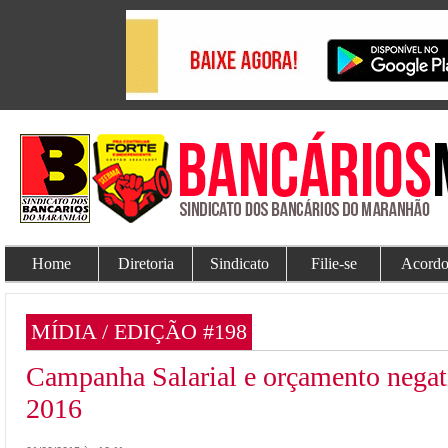
Home
Diretoria
Sindicato
Filie-se
Acordo
MÍDIA / EDIÇÃO #198
Campanha Salarial e orçamento negat
2016