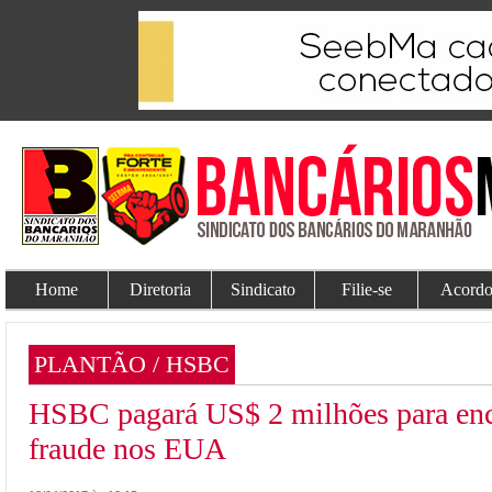
Home
Diretoria
Sindicato
Filie-se
Acordo
PLANTÃO / HSBC
HSBC pagará US$ 2 milhões para enc
fraude nos EUA