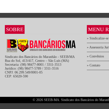
SOBRE
MENU R
» Sindicalize-se
» Assessoria Jur
» Convênios
Sindicato dos Bancários do Maranhão - SEEB/MA
Rua do Sol, 413/417, Centro – São Luís (MA)
Secretaria: (98) 98477-8001 / 3311-3513
» Contato
Jurídico: (98) 98477-5789 / 3311-3516
CNPJ: 06.299.549/0001-05
CEP: 65020-590
©
2026 SEEB-MA. Sindicato dos Bancários do Maranhão