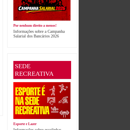
Por nenhum direito a menos!
Informações sobre a Campanha
Salarial dos Bancários 2026
SEDE
RECREATIVA
Esporte e Lazer
Informações sobre escolinhas,