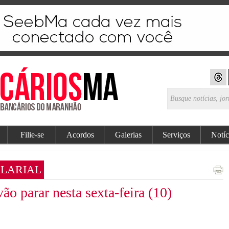
Filie-se
Acordos
Galerias
Serviços
Notíc
ALARIAL
ão parar nesta sexta-feira (10)