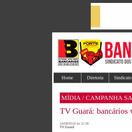
Home
Diretoria
Sindicato
MÍDIA / CAMPANHA S
TV Guará: bancários v
10/08/2018 às 11:36
TV Guará