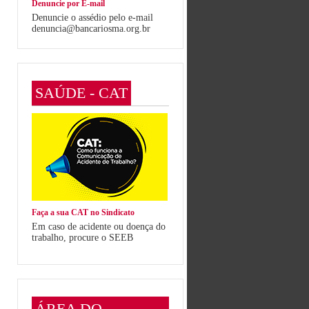
Denuncie por E-mail
Denuncie o assédio pelo e-mail
denuncia@bancariosma.org.br
SAÚDE - CAT
Faça a sua CAT no Sindicato
Em caso de acidente ou doença do
trabalho, procure o SEEB
ÁREA DO