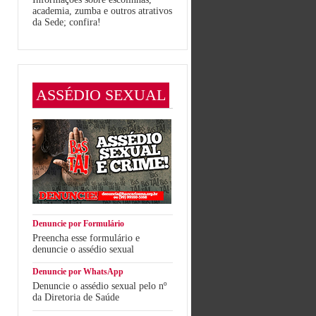
academia, zumba e outros atrativos
da Sede; confira!
ASSÉDIO SEXUAL
Denuncie por Formulário
Preencha esse formulário e
denuncie o assédio sexual
Denuncie por WhatsApp
Denuncie o assédio sexual pelo nº
da Diretoria de Saúde