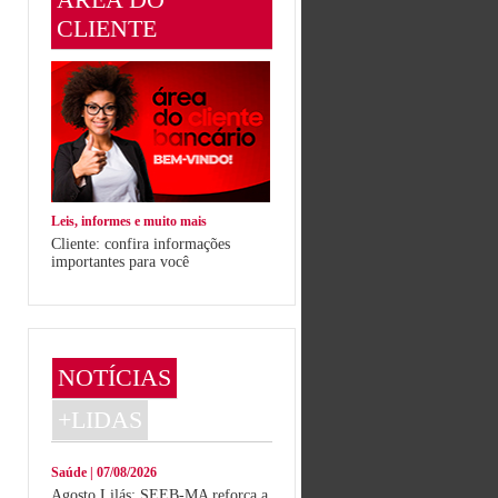
CLIENTE
Leis, informes e muito mais
Cliente: confira informações
importantes para você
NOTÍCIAS
+LIDAS
Saúde | 07/08/2026
Agosto Lilás: SEEB-MA reforça a