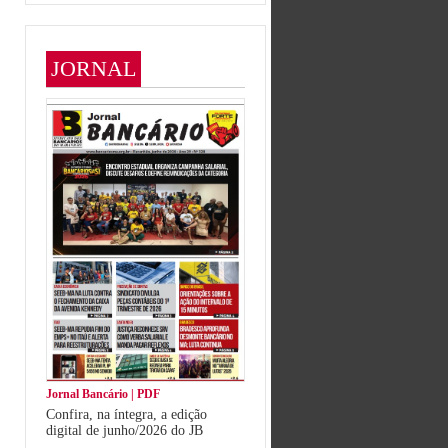
JORNAL
Jornal Bancário | PDF
Confira, na íntegra, a edição
digital de junho/2026 do JB