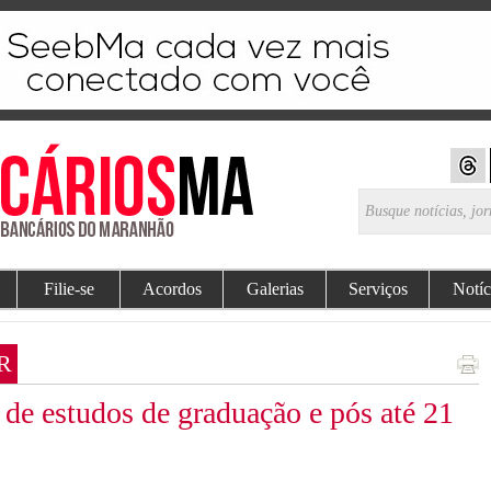
Filie-se
Acordos
Galerias
Serviços
Notíc
R
s de estudos de graduação e pós até 21