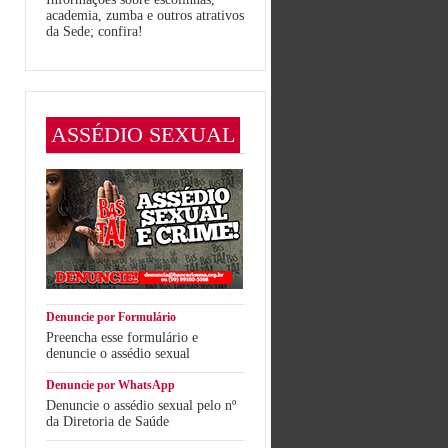
academia, zumba e outros atrativos
da Sede; confira!
ASSÉDIO SEXUAL
Denuncie por Formulário
Preencha esse formulário e
denuncie o assédio sexual
Denuncie por WhatsApp
Denuncie o assédio sexual pelo nº
da Diretoria de Saúde