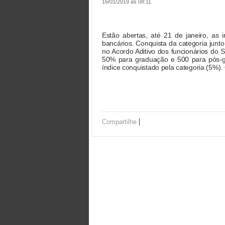
16/01/2019 às 08:11
Estão abertas, até 21 de janeiro, as 
bancários. Conquista da categoria junto
no Acordo Aditivo dos funcionários do S
50% para graduação e 500 para pós-gr
índice conquistado pela categoria (5%).
|
Compartilhe