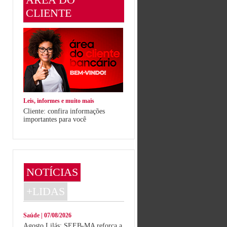
CLIENTE
Leis, informes e muito mais
Cliente: confira informações
importantes para você
NOTÍCIAS
+LIDAS
Saúde | 07/08/2026
Agosto Lilás: SEEB-MA reforça a