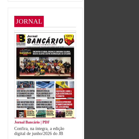
JORNAL
Jornal Bancário | PDF
Confira, na íntegra, a edição
digital de junho/2026 do JB