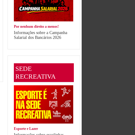
Por nenhum direito a menos!
Informações sobre a Campanha
Salarial dos Bancários 2026
SEDE
RECREATIVA
Esporte e Lazer
Informações sobre escolinhas,