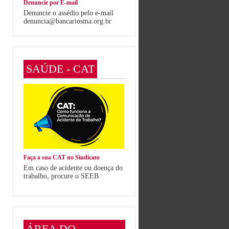
Denuncie por E-mail
Denuncie o assédio pelo e-mail
denuncia@bancariosma.org.br
SAÚDE - CAT
Faça a sua CAT no Sindicato
Em caso de acidente ou doença do
trabalho, procure o SEEB
ÁREA DO