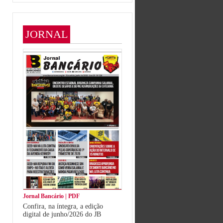
JORNAL
Jornal Bancário | PDF
Confira, na íntegra, a edição
digital de junho/2026 do JB