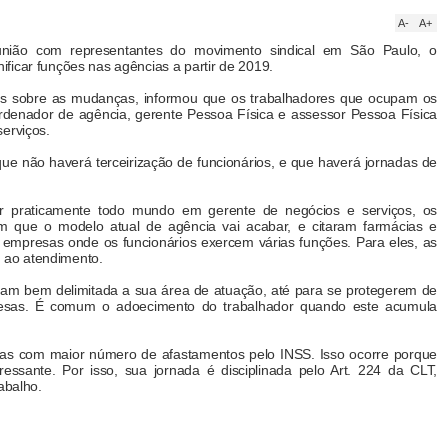
A-
A+
ão com representantes do movimento sindical em São Paulo, o
ficar funções nas agências a partir de 2019.
es sobre as mudanças, informou que os trabalhadores que ocupam os
ordenador de agência, gerente Pessoa Física e assessor Pessoa Física
erviços.
e não haverá terceirização de funcionários, e que haverá jornadas de
r praticamente todo mundo em gerente de negócios e serviços, os
m que o modelo atual de agência vai acabar, e citaram farmácias e
mpresas onde os funcionários exercem várias funções. Para eles, as
 ao atendimento.
ham bem delimitada a sua área de atuação, até para se protegerem de
resas. É comum o adoecimento do trabalhador quando este acumula
rias com maior número de afastamentos pelo INSS. Isso ocorre porque
ressante. Por isso, sua jornada é disciplinada pelo Art. 224 da CLT,
rabalho.