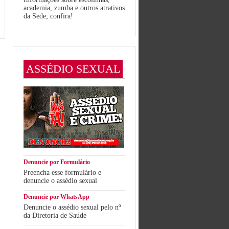
academia, zumba e outros atrativos
da Sede; confira!
ASSÉDIO SEXUAL
Denuncie por Formulário
Preencha esse formulário e
denuncie o assédio sexual
Denuncie por WhatsApp
Denuncie o assédio sexual pelo nº
da Diretoria de Saúde