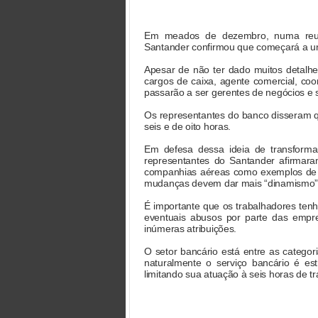
Em meados de dezembro, numa reuni
Santander confirmou que começará a uni
Apesar de não ter dado muitos detalh
cargos de caixa, agente comercial, co
passarão a ser gerentes de negócios e s
Os representantes do banco disseram qu
seis e de oito horas.
Em defesa dessa ideia de transforma
representantes do Santander afirmara
companhias aéreas como exemplos de e
mudanças devem dar mais “dinamismo”
É importante que os trabalhadores ten
eventuais abusos por parte das emp
inúmeras atribuições.
O setor bancário está entre as catego
naturalmente o serviço bancário é est
limitando sua atuação à seis horas de t