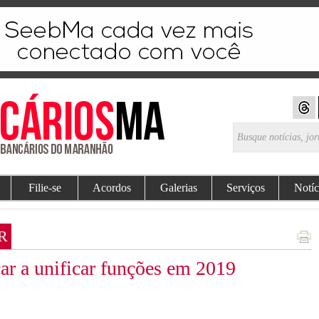
Filie-se
Acordos
Galerias
Serviços
Notíc
R
ar a unificar funções em 2019