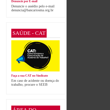
Denuncie por E-mail
Denuncie o assédio pelo e-mail
denuncia@bancariosma.org.br
SAÚDE - CAT
Faça a sua CAT no Sindicato
Em caso de acidente ou doença do
trabalho, procure o SEEB
ÁREA DO