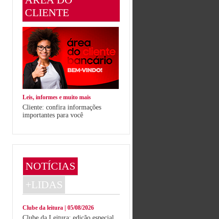
CLIENTE
Leis, informes e muito mais
Cliente: confira informações
importantes para você
NOTÍCIAS
+LIDAS
Clube da leitura | 05/08/2026
Clube da Leitura: edição especial