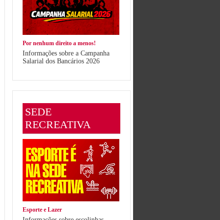
Por nenhum direito a menos!
Informações sobre a Campanha
Salarial dos Bancários 2026
SEDE
RECREATIVA
Esporte e Lazer
Informações sobre escolinhas,