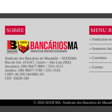
SOBRE
MENU R
» Sindicalize-se
» Assessoria Jur
» Convênios
Sindicato dos Bancários do Maranhão - SEEB/MA
Rua do Sol, 413/417, Centro – São Luís (MA)
Secretaria: (98) 98477-8001 / 3311-3513
» Contato
Jurídico: (98) 98477-5789 / 3311-3516
CNPJ: 06.299.549/0001-05
CEP: 65020-590
©
2026 SEEB-MA. Sindicato dos Bancários do Maranhão