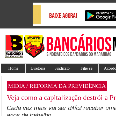
Home
Diretoria
Sindicato
Filie-se
Acordo
MÍDIA / REFORMA DA PREVIDÊNCIA
Veja como a capitalização destrói a P
Cada vez mais vai ser difícil receber um
anos de trabalho.