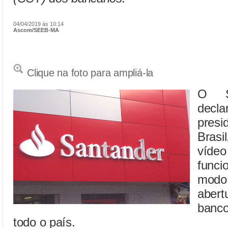
04/04/2019 às 10:14
Ascom/SEEB-MA
Clique na foto para ampliá-la
O S
dec
pres
Brasi
víd
func
modo 
aber
banco
todo o país.