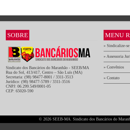
SOBRE
MENU R
» Sindicalize-se
» Assessoria Jur
» Convênios
Sindicato dos Bancários do Maranhão - SEEB/MA
Rua do Sol, 413/417, Centro – São Luís (MA)
Secretaria: (98) 98477-8001 / 3311-3513
» Contato
Jurídico: (98) 98477-5789 / 3311-3516
CNPJ: 06.299.549/0001-05
CEP: 65020-590
©
2026 SEEB-MA. Sindicato dos Bancários do Maranhão