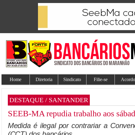
Home
Diretoria
Sindicato
Filie-se
Acordo
DESTAQUE / SANTANDER
SEEB-MA repudia trabalho aos sábad
Medida é ilegal por contrariar a Conve
(CCT) dos bancários.