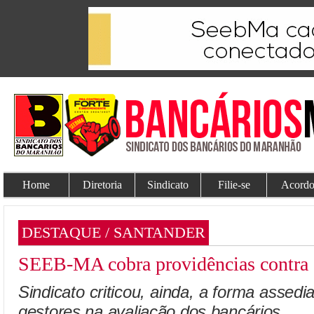
Home
Diretoria
Sindicato
Filie-se
Acordo
DESTAQUE / SANTANDER
SEEB-MA cobra providências contra 
Sindicato criticou, ainda, a forma assed
gestores na avaliação dos bancários.