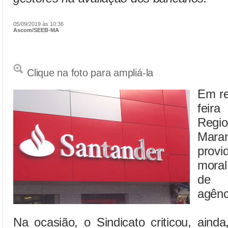
05/09/2019 às 10:36
Ascom/SEEB-MA
Clique na foto para ampliá-la
Em re
feir
Regi
Mara
provi
moral
de 
agênc
Na ocasião, o Sindicato criticou, aind