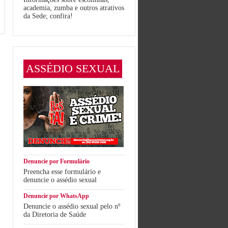
academia, zumba e outros atrativos
da Sede; confira!
ASSÉDIO SEXUAL
Denuncie por Formulário
Preencha esse formulário e
denuncie o assédio sexual
Denuncie por WhatsApp
Denuncie o assédio sexual pelo nº
da Diretoria de Saúde