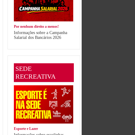
Por nenhum direito a menos!
Informações sobre a Campanha
Salarial dos Bancários 2026
SEDE
RECREATIVA
Esporte e Lazer
Informações sobre escolinhas,