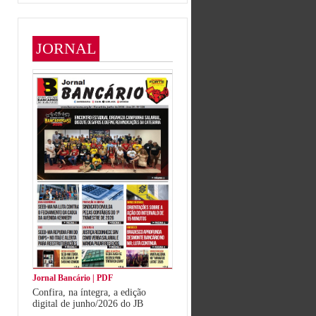
JORNAL
Jornal Bancário | PDF
Confira, na íntegra, a edição
digital de junho/2026 do JB