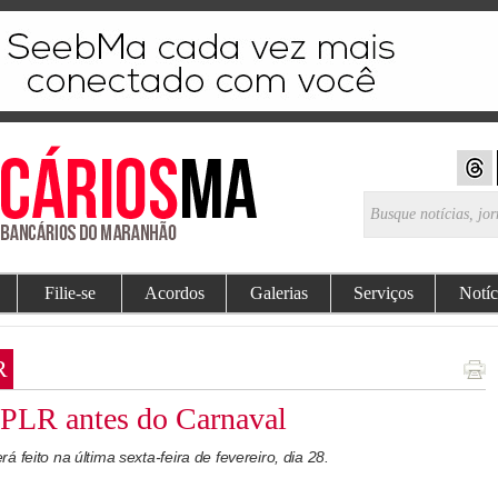
Filie-se
Acordos
Galerias
Serviços
Notíc
R
 PLR antes do Carnaval
 feito na última sexta-feira de fevereiro, dia 28.