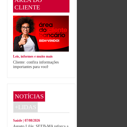
CLIENTE
Leis, informes e muito mais
Cliente: confira informações
importantes para você
NOTÍCIAS
+LIDAS
Saúde | 07/08/2026
Agosto Lilás: SEEB-MA reforça a