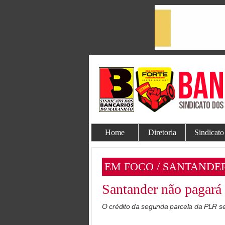
Home
Diretoria
Sindicato
EM FOCO / SANTANDE
Santander não pagará
O crédito da segunda parcela da PLR será