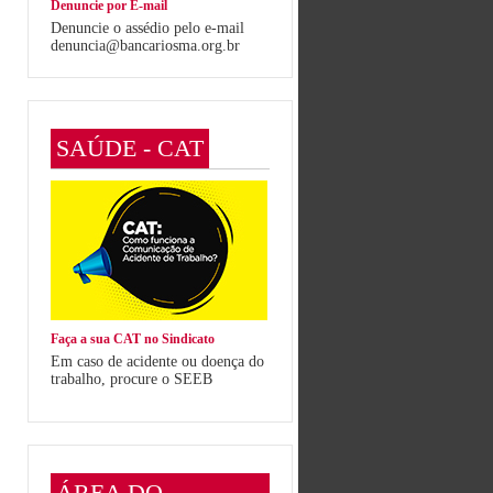
Denuncie por E-mail
Denuncie o assédio pelo e-mail
denuncia@bancariosma.org.br
SAÚDE - CAT
Faça a sua CAT no Sindicato
Em caso de acidente ou doença do
trabalho, procure o SEEB
ÁREA DO