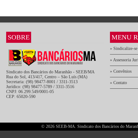
SOBRE
MENU R
» Sindicalize-se
» Assessoria Jur
» Convênios
Sindicato dos Bancários do Maranhão - SEEB/MA
Rua do Sol, 413/417, Centro – São Luís (MA)
Secretaria: (98) 98477-8001 / 3311-3513
» Contato
Jurídico: (98) 98477-5789 / 3311-3516
CNPJ: 06.299.549/0001-05
CEP: 65020-590
©
2026 SEEB-MA. Sindicato dos Bancários do Maranhão