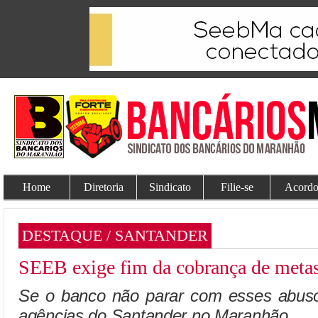
Home
Diretoria
Sindicato
Filie-se
Acordo
DESTAQUE / SANTANDER
SEEB exige fim da cobrança de metas
Se o banco não parar com esses abusos
agências do Santander no Maranhão.