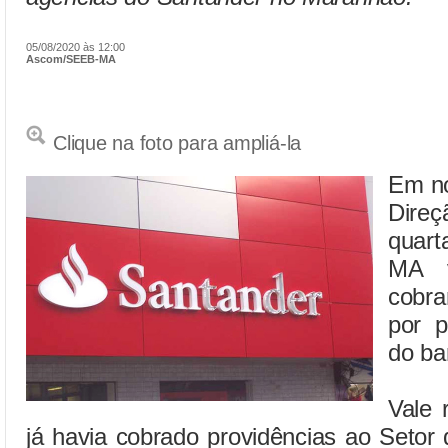
05/08/2020 às 12:00
Ascom/SEEB-MA
Clique na foto para ampliá-la
Em no
Dire
quart
MA v
cobr
por p
do ba
Vale 
já havia cobrado providências ao Setor