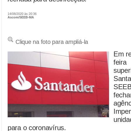
14/08/2020 às 20:36
Ascom/SEEB-MA
Clique na foto para ampliá-la
Em re
fei
super
Santa
SEE
fech
agê
Imper
unida
para o coronavírus.