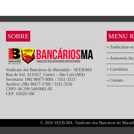
SOBRE
MENU R
» Sindicalize-se
» Assessoria Jur
» Convênios
Sindicato dos Bancários do Maranhão - SEEB/MA
Rua do Sol, 413/417, Centro – São Luís (MA)
Secretaria: (98) 98477-8001 / 3311-3513
» Contato
Jurídico: (98) 98477-5789 / 3311-3516
CNPJ: 06.299.549/0001-05
CEP: 65020-590
©
2026 SEEB-MA. Sindicato dos Bancários do Maranhão