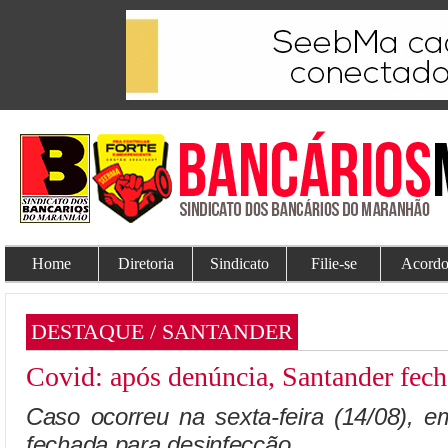
Home
Diretoria
Sindicato
Filie-se
Acordo
DESTAQUE / SANTANDER
Covid: após denúncia, Santander fec
Caso ocorreu na sexta-feira (14/08), e
fechada para desinfecção.