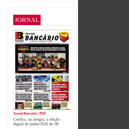
JORNAL
Jornal Bancário | PDF
Confira, na íntegra, a edição
digital de junho/2026 do JB