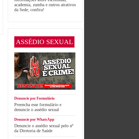
academia, zumba e outros atrativos
da Sede; confira!
ASSÉDIO SEXUAL
Denuncie por Formulário
Preencha esse formulário e
denuncie o assédio sexual
Denuncie por WhatsApp
Denuncie o assédio sexual pelo nº
da Diretoria de Saúde