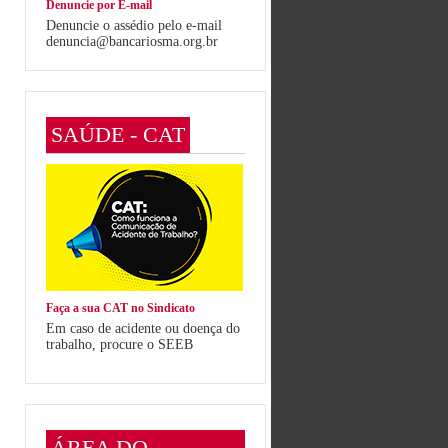
Denuncie por E-mail
Denuncie o assédio pelo e-mail
denuncia@bancariosma.org.br
SAÚDE - CAT
Faça a sua CAT no Sindicato
Em caso de acidente ou doença do
trabalho, procure o SEEB
ÁREA DO