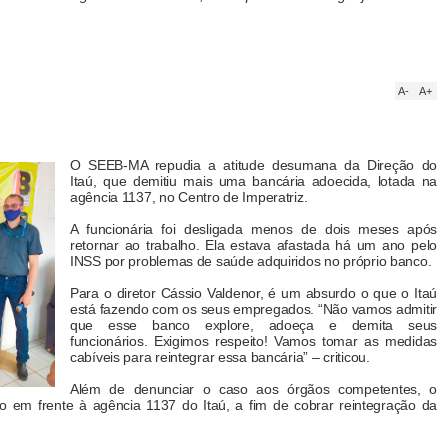
A-
A+
O SEEB-MA repudia a atitude desumana da Direção do
Itaú, que demitiu mais uma bancária adoecida, lotada na
agência 1137, no Centro de Imperatriz.
A funcionária foi desligada menos de dois meses após
retornar ao trabalho. Ela estava afastada há um ano pelo
INSS por problemas de saúde adquiridos no próprio banco.
Para o diretor Cássio Valdenor, é um absurdo o que o Itaú
está fazendo com os seus empregados. “Não vamos admitir
que esse banco explore, adoeça e demita seus
funcionários. Exigimos respeito! Vamos tomar as medidas
cabíveis para reintegrar essa bancária” – criticou.
Além de denunciar o caso aos órgãos competentes, o
to em frente à agência 1137 do Itaú, a fim de cobrar reintegração da