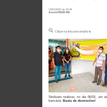
13/01/2022 às 10:45
Ascom/SEEB-MA
Clique na foto para ampliá-la
Sindicato realizou, no dia 06/01, um a
bancária.
Basta de demissões!