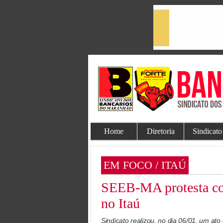
Home
Diretoria
Sindicato
EM FOCO / ITAÚ
SEEB-MA protesta con
no Itaú
Sindicato realizou, no dia 06/01, um ato