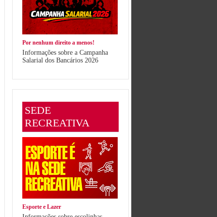
Por nenhum direito a menos!
Informações sobre a Campanha
Salarial dos Bancários 2026
SEDE
RECREATIVA
Esporte e Lazer
Informações sobre escolinhas,