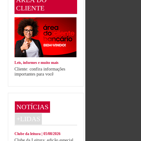
CLIENTE
Leis, informes e muito mais
Cliente: confira informações
importantes para você
NOTÍCIAS
+LIDAS
Clube da leitura | 05/08/2026
Clube da Leitura: edição especial