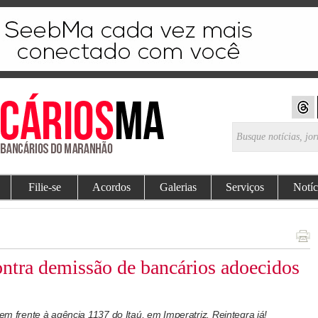
Filie-se
Acordos
Galerias
Serviços
Notíc
tra demissão de bancários adoecidos
 em frente à agência 1137 do Itaú, em Imperatriz. Reintegra já!