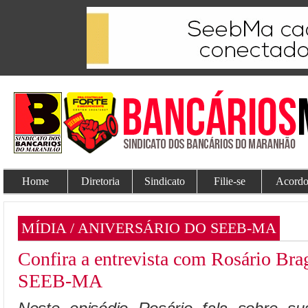
Home
Diretoria
Sindicato
Filie-se
Acordo
MÍDIA / ANIVERSÁRIO DO SEEB-MA
Confira a entrevista com Rosário Brag
SEEB-MA