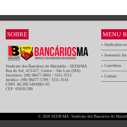
SOBRE
MENU R
» Sindicalize-se
» Assessoria Jur
» Convênios
Sindicato dos Bancários do Maranhão - SEEB/MA
Rua do Sol, 413/417, Centro – São Luís (MA)
Secretaria: (98) 98477-8001 / 3311-3513
» Contato
Jurídico: (98) 98477-5789 / 3311-3516
CNPJ: 06.299.549/0001-05
CEP: 65020-590
©
2026 SEEB-MA. Sindicato dos Bancários do Maranhão