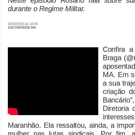
Neste episódio Rosário fala sobre sua
durante o Regime Militar.
02/05/2022 às 10:40
ASCOM/SEEB-MA
Confira a
Braga (@r
aposentad
MA. Em su
a sua traj
criação 
Bancário
Diretoria 
interes
Maranhão. Ela ressaltou, ainda, a impor
mulher nas lutas sindicais. Por fim, 