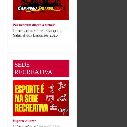
Por nenhum direito a menos!
Informações sobre a Campanha
Salarial dos Bancários 2026
SEDE
RECREATIVA
Esporte e Lazer
Informações sobre escolinhas,