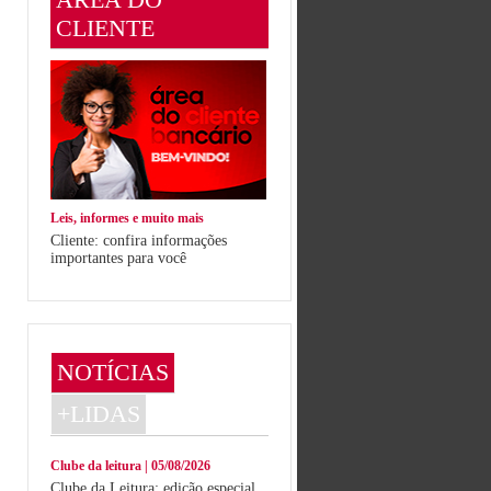
CLIENTE
Leis, informes e muito mais
Cliente: confira informações
importantes para você
NOTÍCIAS
+LIDAS
Clube da leitura | 05/08/2026
Clube da Leitura: edição especial