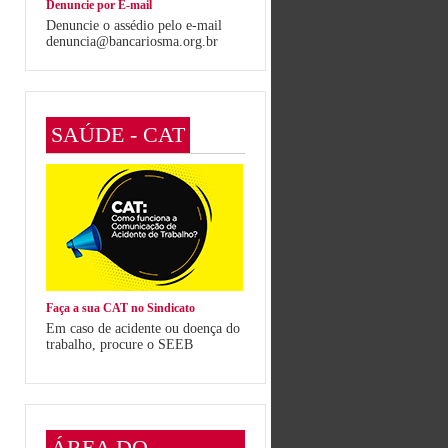
Denuncie por E-mail
Denuncie o assédio pelo e-mail
denuncia@bancariosma.org.br
SAÚDE - CAT
Faça a sua CAT no Sindicato
Em caso de acidente ou doença do
trabalho, procure o SEEB
ÁREA DO