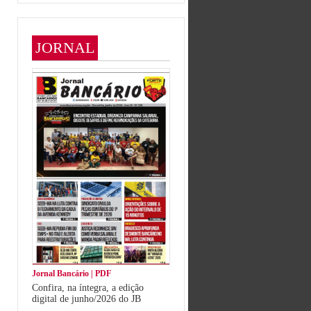
JORNAL
Jornal Bancário | PDF
Confira, na íntegra, a edição
digital de junho/2026 do JB