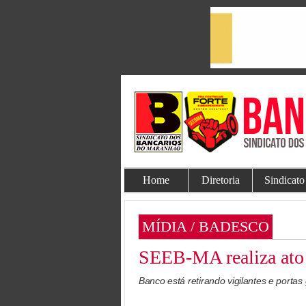
Home
Diretoria
Sindicato
MÍDIA / BADESCO
SEEB-MA realiza ato 
Banco está retirando vigilantes e portas