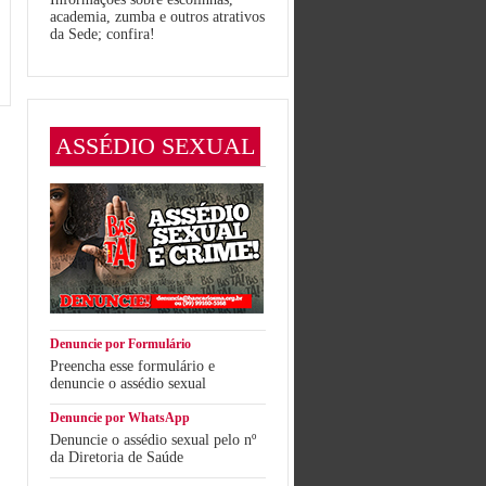
academia, zumba e outros atrativos
da Sede; confira!
ASSÉDIO SEXUAL
Denuncie por Formulário
Preencha esse formulário e
denuncie o assédio sexual
Denuncie por WhatsApp
Denuncie o assédio sexual pelo nº
da Diretoria de Saúde