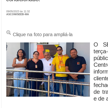
09/05/2023 às 11:32
ASCOM/SEEB-MA
Clique na foto para ampliá-la
O SE
terça
públi
Cent
info
clien
fecha
de tr
e de 