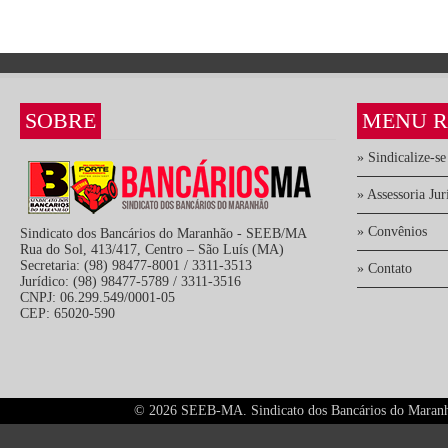
SOBRE
MENU R
» Sindicalize-se
» Assessoria Jur
» Convênios
Sindicato dos Bancários do Maranhão - SEEB/MA
Rua do Sol, 413/417, Centro – São Luís (MA)
Secretaria: (98) 98477-8001 / 3311-3513
» Contato
Jurídico: (98) 98477-5789 / 3311-3516
CNPJ: 06.299.549/0001-05
CEP: 65020-590
©
2026 SEEB-MA. Sindicato dos Bancários do Maranhão