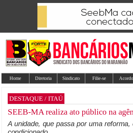
Home
Diretoria
Sindicato
Filie-se
Acordo
DESTAQUE / ITAÚ
SEEB-MA realiza ato público na agên
A unidade, que passa por uma reforma,
condicionado.