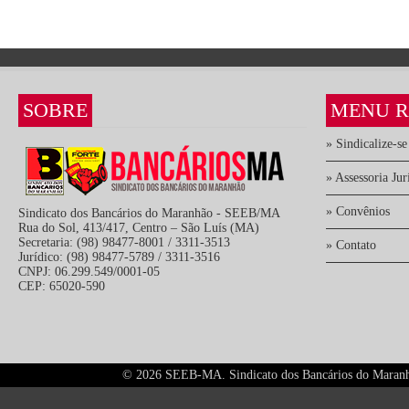
SOBRE
MENU R
» Sindicalize-se
» Assessoria Jur
» Convênios
Sindicato dos Bancários do Maranhão - SEEB/MA
Rua do Sol, 413/417, Centro – São Luís (MA)
Secretaria: (98) 98477-8001 / 3311-3513
» Contato
Jurídico: (98) 98477-5789 / 3311-3516
CNPJ: 06.299.549/0001-05
CEP: 65020-590
©
2026 SEEB-MA. Sindicato dos Bancários do Maranhão