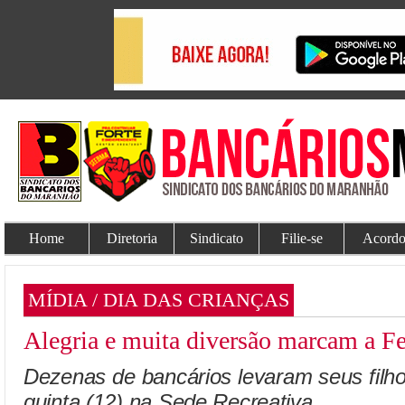
Home
Diretoria
Sindicato
Filie-se
Acordo
MÍDIA / DIA DAS CRIANÇAS
Alegria e muita diversão marcam a Fe
Dezenas de bancários levaram seus filho
quinta (12) na Sede Recreativa.