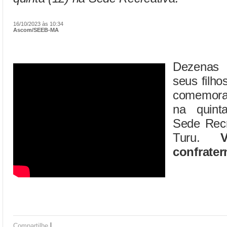
16/10/2023 às 10:34
Ascom/SEEB-MA
Dezenas 
seus filho
comemoraç
na quinta
Sede Rec
Turu.
confrater
|
Compartilhe