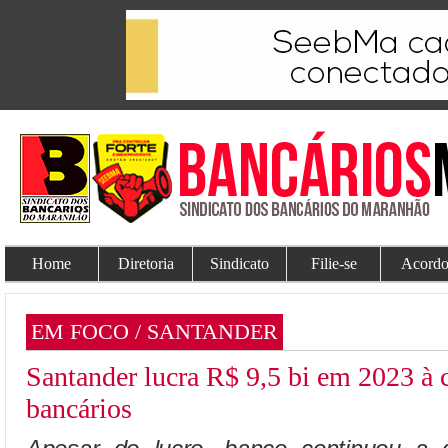
Home
Diretoria
Sindicato
Filie-se
Acordo
EM FOCO / SANTANDER
Santander lucra R$ 9,5 bi em 2023 à 
bancários