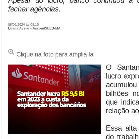
Apesar do lucro, banco continuou a 
fechar agências.
06/02/2024 às 08:10
Luana Avelar - Ascom/SEEB-MA
Clique na foto para ampliá-la
O Santan
lucro exp
acumulou 
bilhões n
que indic
relação a
Essa alta 
do trabal