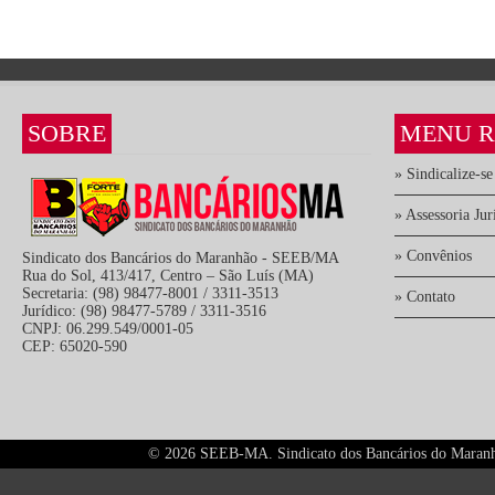
SOBRE
MENU R
» Sindicalize-se
» Assessoria Jur
» Convênios
Sindicato dos Bancários do Maranhão - SEEB/MA
Rua do Sol, 413/417, Centro – São Luís (MA)
Secretaria: (98) 98477-8001 / 3311-3513
» Contato
Jurídico: (98) 98477-5789 / 3311-3516
CNPJ: 06.299.549/0001-05
CEP: 65020-590
©
2026 SEEB-MA. Sindicato dos Bancários do Maranhão