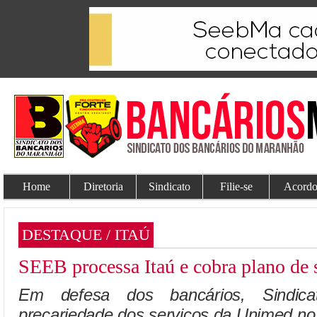
Home
Diretoria
Sindicato
Filie-se
Acordo
DESTAQUE / ITAÚ
SEEB processa Itaú e cobra plano de 
Em defesa dos bancários, Sindic
precariedade dos serviços da Unimed no