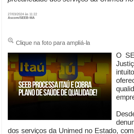
27/03/2024 às 11:22
Ascom/SEEB-MA
Clique na foto para ampliá-la
O SE
Just
intui
ofere
qual
empr
Desde
denu
dos serviços da Unimed no Estado, como