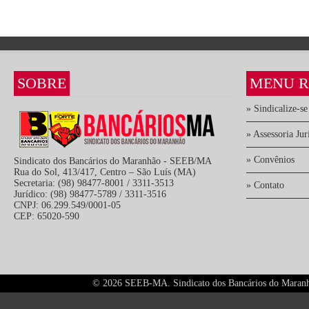
SOBRE
MENU R
» Sindicalize-se
» Assessoria Jur
» Convênios
Sindicato dos Bancários do Maranhão - SEEB/MA
Rua do Sol, 413/417, Centro – São Luís (MA)
Secretaria: (98) 98477-8001 / 3311-3513
» Contato
Jurídico: (98) 98477-5789 / 3311-3516
CNPJ: 06.299.549/0001-05
CEP: 65020-590
©
2026 SEEB-MA. Sindicato dos Bancários do Maranhão