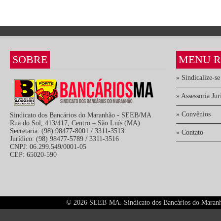
SOBRE
MENU R
» Sindicalize-se
» Assessoria Jur
» Convênios
Sindicato dos Bancários do Maranhão - SEEB/MA
Rua do Sol, 413/417, Centro – São Luís (MA)
Secretaria: (98) 98477-8001 / 3311-3513
» Contato
Jurídico: (98) 98477-5789 / 3311-3516
CNPJ: 06.299.549/0001-05
CEP: 65020-590
©
2026 SEEB-MA. Sindicato dos Bancários do Maranhão