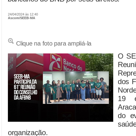
24/04/2024 às 12:40
Ascom/SEEB-MA
Clique na foto para ampliá-la
O SEE
Reun
Repre
dos F
Nord
19 
Araca
do ev
saúd
organização.