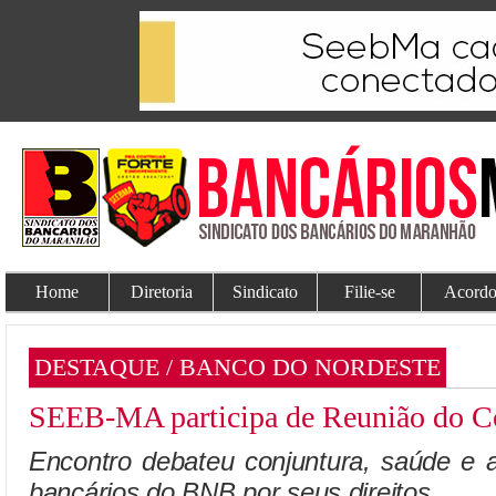
Home
Diretoria
Sindicato
Filie-se
Acordo
DESTAQUE / BANCO DO NORDESTE
SEEB-MA participa de Reunião do 
Encontro debateu conjuntura, saúde e a
bancários do BNB por seus direitos.