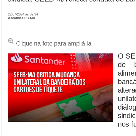
22/07/2024 às 09:34
Ascom/SEEB-MA
Clique na foto para ampliá-la
O SEE
de b
alim
banc
alt
unila
diál
sindi
nos f