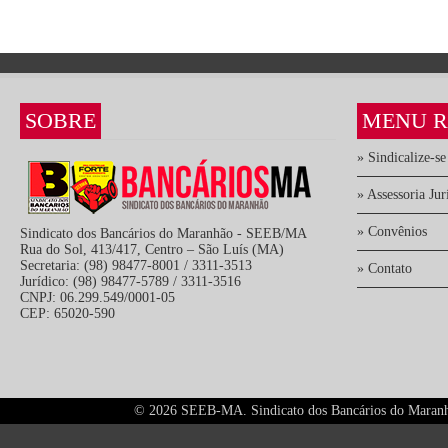
SOBRE
MENU R
» Sindicalize-se
» Assessoria Jur
» Convênios
Sindicato dos Bancários do Maranhão - SEEB/MA
Rua do Sol, 413/417, Centro – São Luís (MA)
Secretaria: (98) 98477-8001 / 3311-3513
» Contato
Jurídico: (98) 98477-5789 / 3311-3516
CNPJ: 06.299.549/0001-05
CEP: 65020-590
©
2026 SEEB-MA. Sindicato dos Bancários do Maranhão