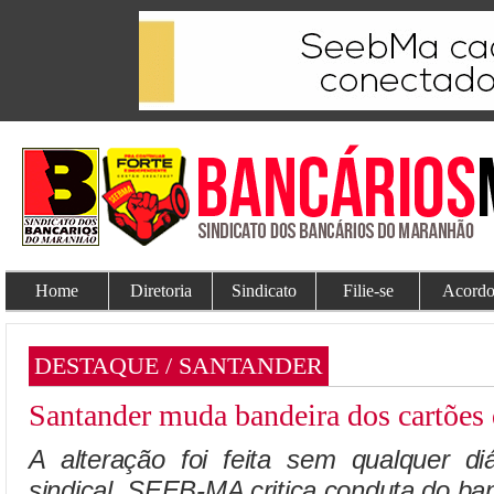
Home
Diretoria
Sindicato
Filie-se
Acordo
DESTAQUE / SANTANDER
Santander muda bandeira dos cartões 
A alteração foi feita sem qualquer 
sindical. SEEB-MA critica conduta do ba