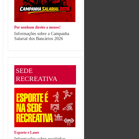
Por nenhum direito a menos!
Informações sobre a Campanha
Salarial dos Bancários 2026
SEDE
RECREATIVA
Esporte e Lazer
Informações sobre escolinhas,