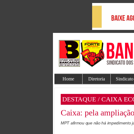
Home
Diretoria
Sindicato
DESTAQUE / CAIXA E
Caixa: pela ampliaçã
MPT afirmou que não há impedimento jur