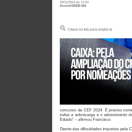
29/11/2024 às 12:04
Ascom/SEEB-MA
Clique na foto para ampliá-la
concurso da CEF 2024. É preciso nomea
evitar a sobrecarga e o adoecimento d
Estado” – afirmou Francisco.
Diante das dificuldades impostas pela