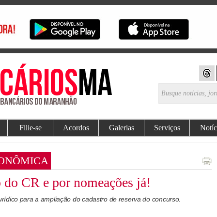
Filie-se
Acordos
Galerias
Serviços
Notíc
CONÔMICA
o do CR e por nomeações já!
ídico para a ampliação do cadastro de reserva do concurso.