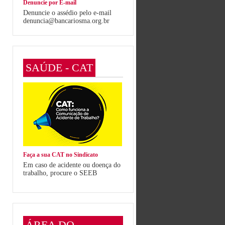
Denuncie por E-mail
Denuncie o assédio pelo e-mail
denuncia@bancariosma.org.br
SAÚDE - CAT
Faça a sua CAT no Sindicato
Em caso de acidente ou doença do
trabalho, procure o SEEB
ÁREA DO