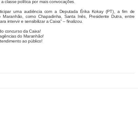
 a classe política por mais convocações.
rticipar uma audiência com a Deputada Érika Kokay (PT), a fim de
o Maranhão, como Chapadinha, Santa Inês, Presidente Dutra, entre
a intervir e sensibilizar a Caixa” – finalizou.
do concurso da Caixa!
agências do Maranhão!
tendimento ao público!