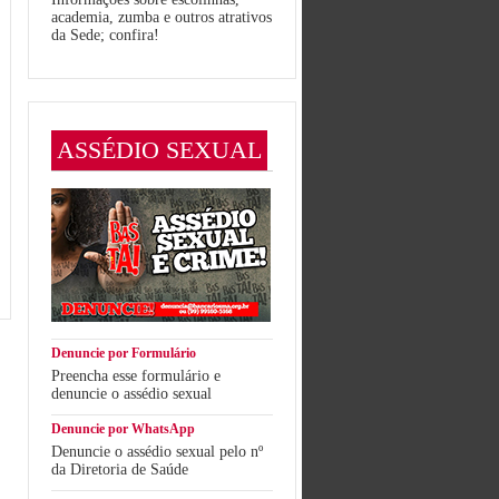
academia, zumba e outros atrativos
da Sede; confira!
ASSÉDIO SEXUAL
Denuncie por Formulário
Preencha esse formulário e
denuncie o assédio sexual
Denuncie por WhatsApp
Denuncie o assédio sexual pelo nº
da Diretoria de Saúde