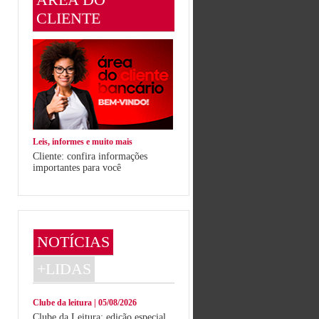
CLIENTE
Leis, informes e muito mais
Cliente: confira informações
importantes para você
NOTÍCIAS
+LIDAS
Clube da leitura | 05/08/2026
Clube da Leitura: edição especial