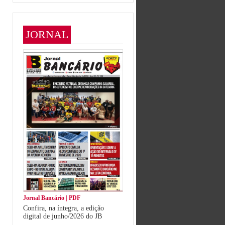
JORNAL
Jornal Bancário | PDF
Confira, na íntegra, a edição
digital de junho/2026 do JB