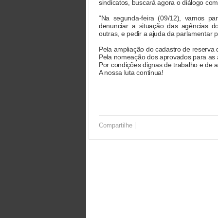
sindicatos, buscará agora o diálogo com
“Na segunda-feira (09/12), vamos pa
denunciar a situação das agências d
outras, e pedir a ajuda da parlamentar par
Pela ampliação do cadastro de reserva 
Pela nomeação dos aprovados para as 
Por condições dignas de trabalho e de a
A nossa luta continua!
|
Compartilhe