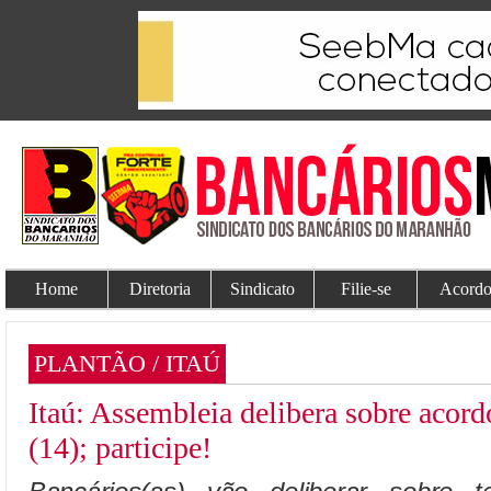
Home
Diretoria
Sindicato
Filie-se
Acordo
PLANTÃO / ITAÚ
Itaú: Assembleia delibera sobre acordo
(14); participe!