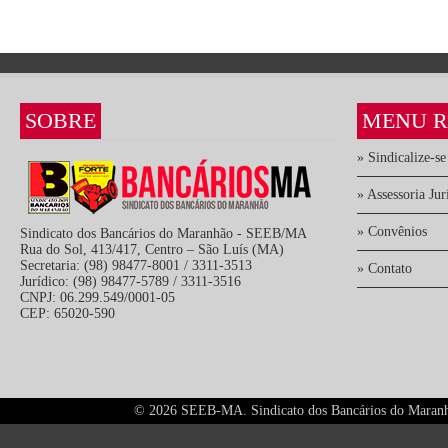
SOBRE
MENU R
» Sindicalize-se
» Assessoria Jur
» Convênios
Sindicato dos Bancários do Maranhão - SEEB/MA
Rua do Sol, 413/417, Centro – São Luís (MA)
Secretaria: (98) 98477-8001 / 3311-3513
» Contato
Jurídico: (98) 98477-5789 / 3311-3516
CNPJ: 06.299.549/0001-05
CEP: 65020-590
©
2026 SEEB-MA. Sindicato dos Bancários do Maranhão