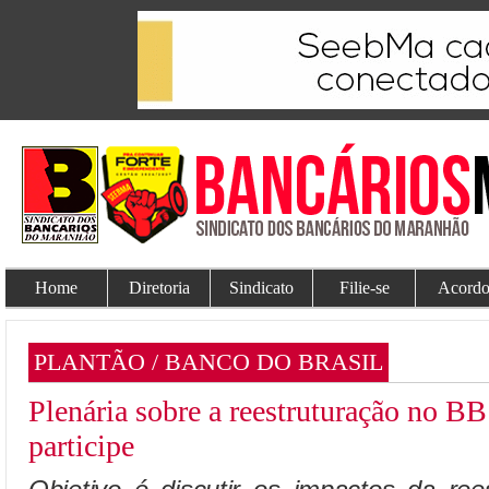
Home
Diretoria
Sindicato
Filie-se
Acordo
PLANTÃO / BANCO DO BRASIL
Plenária sobre a reestruturação no BB 
participe