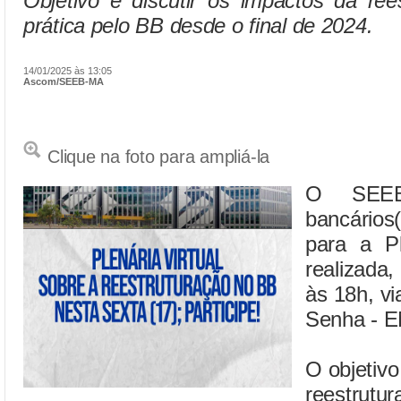
Objetivo é discutir os impactos da re
prática pelo BB desde o final de 2024.
14/01/2025 às 13:05
Ascom/SEEB-MA
Clique na foto para ampliá-la
O SEEB
bancários
para a Pl
realizada,
às 18h, vi
Senha - 
O objetivo
reestrutu