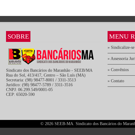
SOBRE
MENU R
» Sindicalize-se
» Assessoria Jur
» Convênios
Sindicato dos Bancários do Maranhão - SEEB/MA
Rua do Sol, 413/417, Centro – São Luís (MA)
Secretaria: (98) 98477-8001 / 3311-3513
» Contato
Jurídico: (98) 98477-5789 / 3311-3516
CNPJ: 06.299.549/0001-05
CEP: 65020-590
©
2026 SEEB-MA. Sindicato dos Bancários do Maranhão