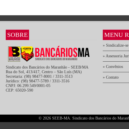
SOBRE
MENU R
» Sindicalize-se
» Assessoria Jur
» Convênios
Sindicato dos Bancários do Maranhão - SEEB/MA
Rua do Sol, 413/417, Centro – São Luís (MA)
Secretaria: (98) 98477-8001 / 3311-3513
» Contato
Jurídico: (98) 98477-5789 / 3311-3516
CNPJ: 06.299.549/0001-05
CEP: 65020-590
©
2026 SEEB-MA. Sindicato dos Bancários do Maranhão