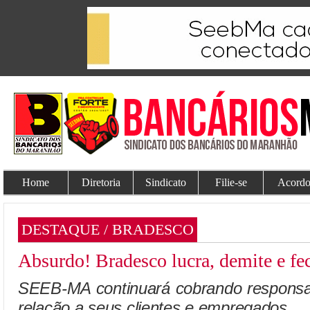
Home
Diretoria
Sindicato
Filie-se
Acordo
DESTAQUE / BRADESCO
Absurdo! Bradesco lucra, demite e fe
SEEB-MA continuará cobrando responsa
relação a seus clientes e empregados.