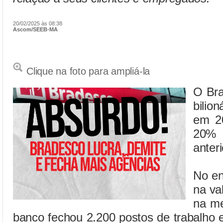
20/02/2025 às 08:38
Ascom/SEEB-MA
Clique na foto para ampliá-la
O Bra
bilio
em 2
20%
anteri
No en
na va
na me
banco fechou 2.200 postos de trabalho 