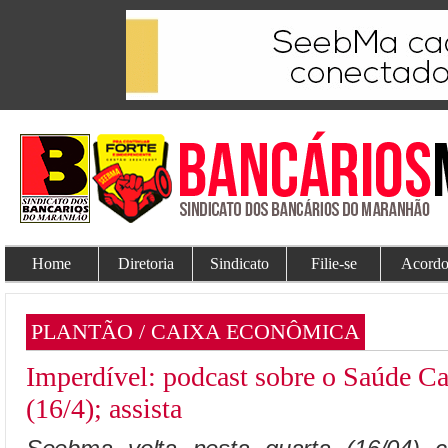
Home
Diretoria
Sindicato
Filie-se
Acordo
PLANTÃO / CAIXA ECONÔMICA
Imperdível: podcast sobre o Saúde Cai
(16/4); assista