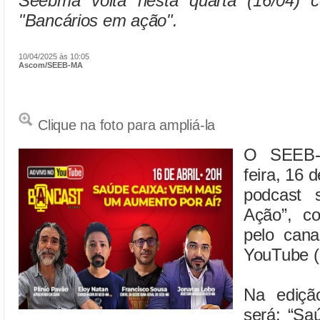
Seebma volta nesta quarta (16/04) 
"Bancários em ação".
10/04/2025 às 10:05
Ascom/SEEB-MA
Clique na foto para ampliá-la
O SEEB-
feira, 16 d
podcast 
Ação”, c
pelo cana
YouTube 
Na ediçã
será: “Sa