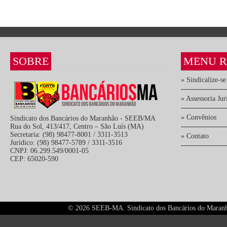
SOBRE
MENU R
» Sindicalize-se
» Assessoria Jur
» Convênios
Sindicato dos Bancários do Maranhão - SEEB/MA
Rua do Sol, 413/417, Centro – São Luís (MA)
Secretaria: (98) 98477-8001 / 3311-3513
» Contato
Jurídico: (98) 98477-5789 / 3311-3516
CNPJ: 06.299.549/0001-05
CEP: 65020-590
©
2026 SEEB-MA. Sindicato dos Bancários do Maranhão