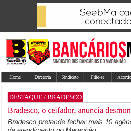
Home
Diretoria
Sindicato
Filie-se
Acordo
DESTAQUE / BRADESCO
Bradesco, o ceifador, anuncia desmon
Bradesco pretende fechar mais 10 agênc
de atendimento no Maranhão.