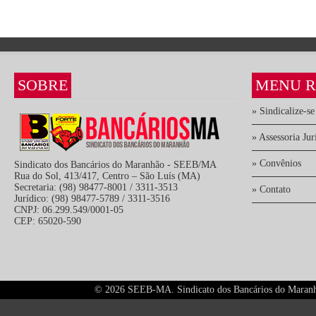
SOBRE
MENU R
» Sindicalize-se
» Assessoria Jur
» Convênios
Sindicato dos Bancários do Maranhão - SEEB/MA
Rua do Sol, 413/417, Centro – São Luís (MA)
Secretaria: (98) 98477-8001 / 3311-3513
» Contato
Jurídico: (98) 98477-5789 / 3311-3516
CNPJ: 06.299.549/0001-05
CEP: 65020-590
©
2026 SEEB-MA. Sindicato dos Bancários do Maranhão