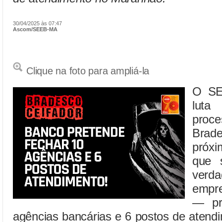
30/04/2025 às 07:47
Ascom/SEEB-MA
Clique na foto para ampliá-la
O SEE
luta
proce
Brad
próx
que 
verd
empre
— pr
agências bancárias e 6 postos de atend