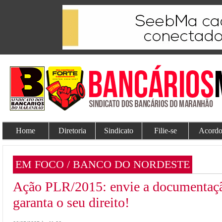
Home
Diretoria
Sindicato
Filie-se
Acordo
EM FOCO / BANCO DO NORDESTE
Ação PLR/2015: envie a documentaçã
garanta o seu direito!