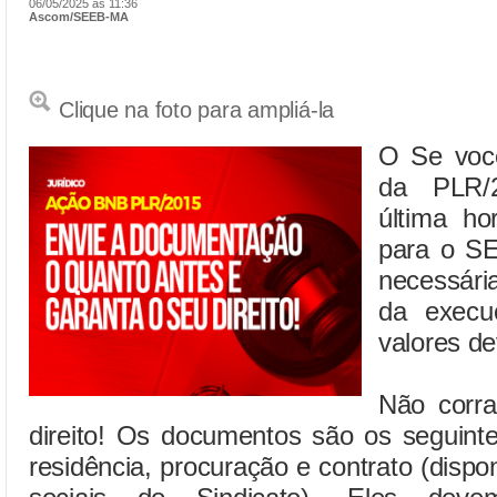
06/05/2025 às 11:36
Ascom/SEEB-MA
Clique na foto para ampliá-la
O Se você
da PLR/
última ho
para o S
necessári
da execu
valores d
Não corra
direito! Os documentos são os seguint
residência, procuração e contrato (dispo