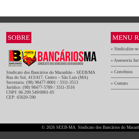
SOBRE
MENU R
» Sindicalize-se
» Assessoria Jur
» Convênios
Sindicato dos Bancários do Maranhão - SEEB/MA
Rua do Sol, 413/417, Centro – São Luís (MA)
Secretaria: (98) 98477-8001 / 3311-3513
» Contato
Jurídico: (98) 98477-5789 / 3311-3516
CNPJ: 06.299.549/0001-05
CEP: 65020-590
©
2026 SEEB-MA. Sindicato dos Bancários do Maranhão