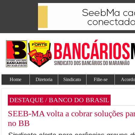
Home
Diretoria
Sindicato
Filie-se
Acordo
DESTAQUE / BANCO DO BRASIL
SEEB-MA volta a cobrar soluções para
no BB