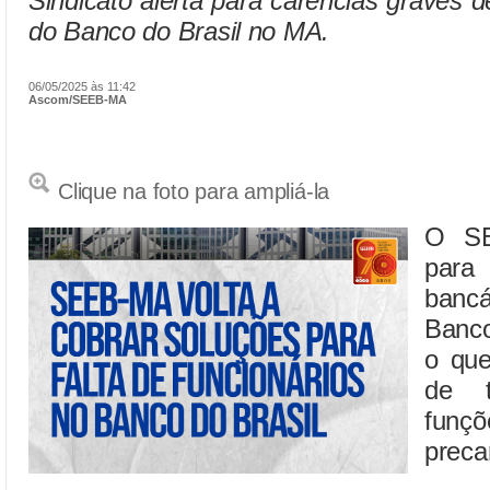
Sindicato alerta para carências graves 
do Banco do Brasil no MA.
06/05/2025 às 11:42
Ascom/SEEB-MA
Clique na foto para ampliá-la
O SE
para
banc
Banco
o que
de t
funç
preca