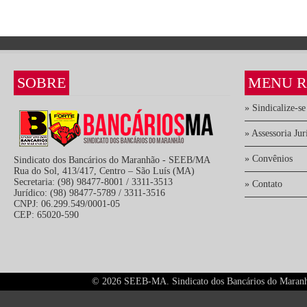
SOBRE
MENU R
» Sindicalize-se
» Assessoria Jur
» Convênios
Sindicato dos Bancários do Maranhão - SEEB/MA
Rua do Sol, 413/417, Centro – São Luís (MA)
Secretaria: (98) 98477-8001 / 3311-3513
» Contato
Jurídico: (98) 98477-5789 / 3311-3516
CNPJ: 06.299.549/0001-05
CEP: 65020-590
©
2026 SEEB-MA. Sindicato dos Bancários do Maranhão