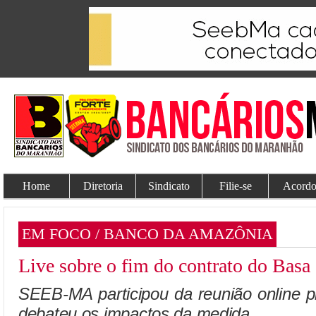
Home
Diretoria
Sindicato
Filie-se
Acordo
EM FOCO / BANCO DA AMAZÔNIA
Live sobre o fim do contrato do Basa
SEEB-MA participou da reunião online 
debateu os impactos da medida.