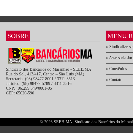
SOBRE
MENU R
» Sindicalize-se
» Assessoria Jur
» Convênios
Sindicato dos Bancários do Maranhão - SEEB/MA
Rua do Sol, 413/417, Centro – São Luís (MA)
Secretaria: (98) 98477-8001 / 3311-3513
» Contato
Jurídico: (98) 98477-5789 / 3311-3516
CNPJ: 06.299.549/0001-05
CEP: 65020-590
©
2026 SEEB-MA. Sindicato dos Bancários do Maranhão