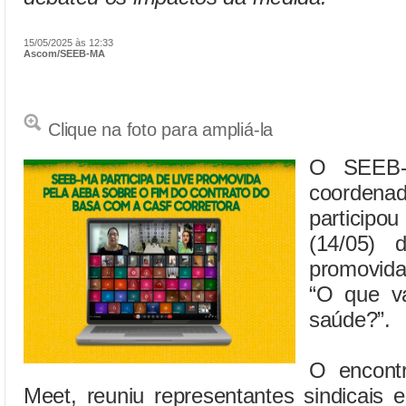
15/05/2025 às 12:33
Ascom/SEEB-MA
Clique na foto para ampliá-la
O SEEB-M
coorden
particip
(14/05) 
promovida
“O que v
saúde?”.
O encontr
Meet, reuniu representantes sindicais